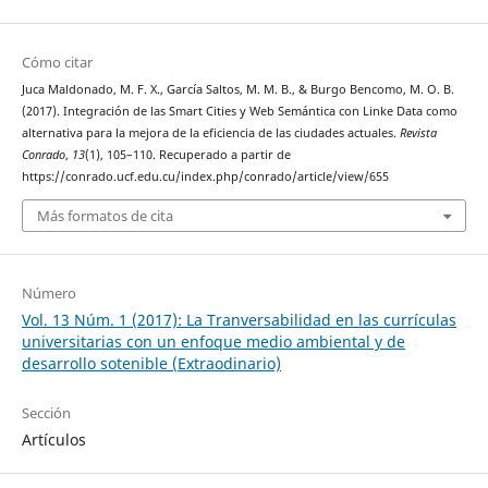
Cómo citar
Juca Maldonado, M. F. X., García Saltos, M. M. B., & Burgo Bencomo, M. O. B.
(2017). Integración de las Smart Cities y Web Semántica con Linke Data como
alternativa para la mejora de la eficiencia de las ciudades actuales.
Revista
Conrado
,
13
(1), 105–110. Recuperado a partir de
https://conrado.ucf.edu.cu/index.php/conrado/article/view/655
Más formatos de cita
Número
Vol. 13 Núm. 1 (2017): La Tranversabilidad en las currículas
universitarias con un enfoque medio ambiental y de
desarrollo sotenible (Extraodinario)
Sección
Artículos