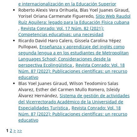
e internacionalización en la Educación Superior
Roberto Alexis Vera Orihuela, Blas Yoel Juanes Giraud,
Yorisel Oriana Carmenate Figueredo,
Sitio Web Raudol
Ruíz Aguilera: legado para la Educación Física cubana
,
Revista Conrado: Vol. 17 Núm. 82 (2021):
Competencias educativas: una necesidad
Ricardo David Haro Calero, Gissela Carolina Yépez
Pullopaxi,
Enseñanza y aprendizaje del inglés como
segunda lengua a en los estudiantes de Metropolitan
Languages School; Consideraciones desde la
perspectiva Ecolingüística
,
Revista Conrado: Vol. 18
Núm. 87 (2022): Publicaciones científicas: un recurso
educativo
Blas Yoel Juanes Giraud, Wilson Teodomiro Salas
Alvarez, Esther del Carmen Mullo Romero, Isleidy
Álvarez Hernández,
Sistema de gestión de actividades
del Vicerrectorado Académico de la Universidad de
Especialidades Turística
,
Revista Conrado: Vol. 18
Núm. 87 (2022): Publicaciones científicas: un recurso
educativo
1
2
>
>>