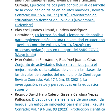
Blas Yoel Juanes Giraud, Vivian Bárbara González
Curbelo,
Ejercicios físicos para contribuir al desarrollo
de la coordinación física en adultos mayores
,
Revista
Conrado: Vol. 16 Núm. 77 (2020): Transformación
educativas en tiempos de Covid-19 (Noviembre-
Diciembre)
Blas Yoel Juanes Giraud, Cinthya Rodríguez
Hernández,
La formación dual. Elementos de análisis
para implementación en una universidad ecuatoriana
,
Revista Conrado: Vol. 16 Núm. 74 (2020): Los
procesos pedagógicos en tiempos del SARS-COV-2
(Mayo-junio)
Iván Quintana Fernández, Blas Yoel Juanes Giraud,
Conjunto de actividades físico-recreativas para el
mejoramiento de la calidad de vida en las clases de
los círculos de abuelos del municipio de Cienfuegos
,
Revista Conrado: Vol. 17 Núm. S3 (2021): La
investigación: retos y perspectivas en la educación
superior
Ricardo David Haro Calero, Gissela Carolina Yépez
Pullopaxi,
Didáctica de la enseñanza de una segunda
lengua: un enfoque innovador para el inglés
,
Revista
Conrado: Vol. 19 Núm. 93 (2023): Producción científica