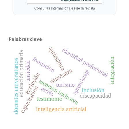
Consultas internacionales de la revista
Palabras clave
agricultura
identidad profesional
educación primaria
formación
integración
docentes universitarios
ansiedad
enseñanza
aprendizaje
exclusión
atención inclusiva
turismo
capacitación
estrés
inclusión
discapacidad
testimonio
inteligencia artificial