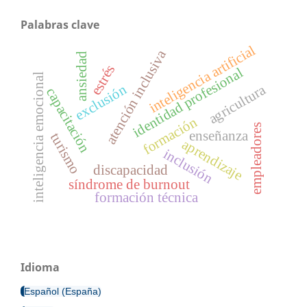
Palabras clave
inteligencia artificial
atención inclusiva
ansiedad
estrés
identidad profesional
inteligencia emocional
agricultura
exclusión
capacitación
formación
empleadores
enseñanza
turismo
aprendizaje
inclusión
discapacidad
síndrome de burnout
formación técnica
Idioma
Español (España)