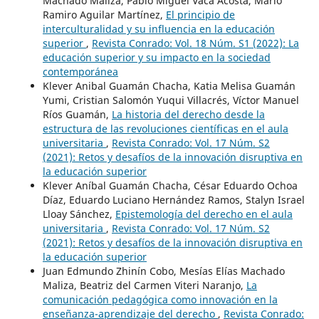
Machado Maliza, Pablo Miguel Vaca Acosta, Mario
Ramiro Aguilar Martínez,
El principio de
interculturalidad y su influencia en la educación
superior
,
Revista Conrado: Vol. 18 Núm. S1 (2022): La
educación superior y su impacto en la sociedad
contemporánea
Klever Anibal Guamán Chacha, Katia Melisa Guamán
Yumi, Cristian Salomón Yuqui Villacrés, Víctor Manuel
Ríos Guamán,
La historia del derecho desde la
estructura de las revoluciones científicas en el aula
universitaria
,
Revista Conrado: Vol. 17 Núm. S2
(2021): Retos y desafíos de la innovación disruptiva en
la educación superior
Klever Aníbal Guamán Chacha, César Eduardo Ochoa
Díaz, Eduardo Luciano Hernández Ramos, Stalyn Israel
Lloay Sánchez,
Epistemología del derecho en el aula
universitaria
,
Revista Conrado: Vol. 17 Núm. S2
(2021): Retos y desafíos de la innovación disruptiva en
la educación superior
Juan Edmundo Zhinín Cobo, Mesías Elías Machado
Maliza, Beatriz del Carmen Viteri Naranjo,
La
comunicación pedagógica como innovación en la
enseñanza-aprendizaje del derecho
,
Revista Conrado: