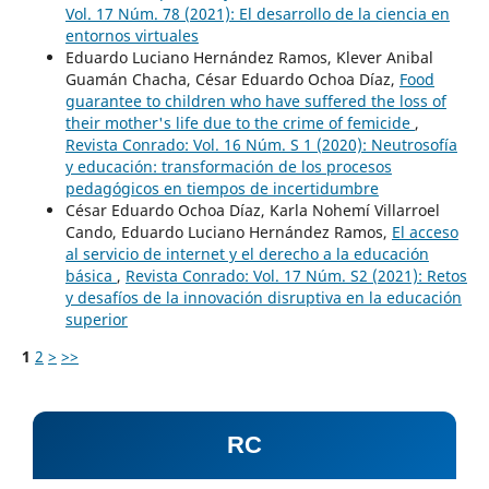
Vol. 17 Núm. 78 (2021): El desarrollo de la ciencia en
entornos virtuales
Eduardo Luciano Hernández Ramos, Klever Anibal
Guamán Chacha, César Eduardo Ochoa Díaz,
Food
guarantee to children who have suffered the loss of
their mother's life due to the crime of femicide
,
Revista Conrado: Vol. 16 Núm. S 1 (2020): Neutrosofía
y educación: transformación de los procesos
pedagógicos en tiempos de incertidumbre
César Eduardo Ochoa Díaz, Karla Nohemí Villarroel
Cando, Eduardo Luciano Hernández Ramos,
El acceso
al servicio de internet y el derecho a la educación
básica
,
Revista Conrado: Vol. 17 Núm. S2 (2021): Retos
y desafíos de la innovación disruptiva en la educación
superior
1
2
>
>>
RC