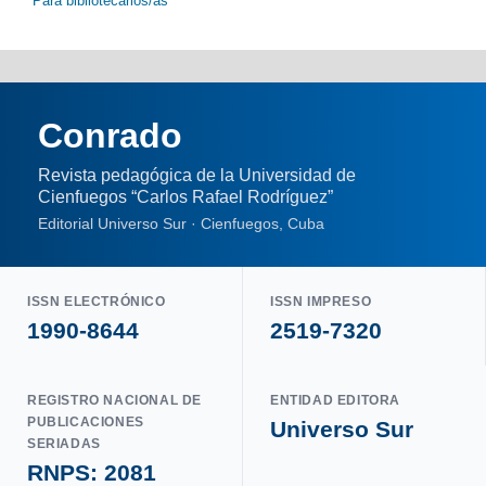
Para bibliotecarios/as
Conrado
Revista pedagógica de la Universidad de
Cienfuegos “Carlos Rafael Rodríguez”
Editorial Universo Sur · Cienfuegos, Cuba
ISSN ELECTRÓNICO
ISSN IMPRESO
1990-8644
2519-7320
REGISTRO NACIONAL DE
ENTIDAD EDITORA
PUBLICACIONES
Universo Sur
SERIADAS
RNPS: 2081