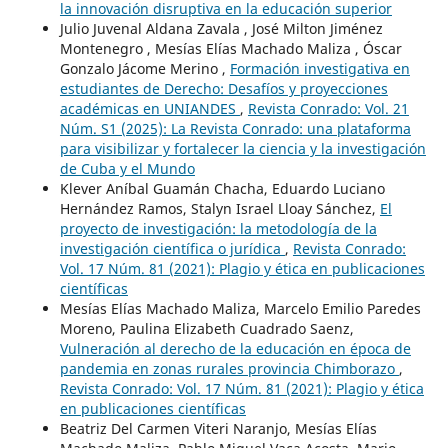
la innovación disruptiva en la educación superior
Julio Juvenal Aldana Zavala , José Milton Jiménez
Montenegro , Mesías Elías Machado Maliza , Óscar
Gonzalo Jácome Merino ,
Formación investigativa en
estudiantes de Derecho: Desafíos y proyecciones
académicas en UNIANDES
,
Revista Conrado: Vol. 21
Núm. S1 (2025): La Revista Conrado: una plataforma
para visibilizar y fortalecer la ciencia y la investigación
de Cuba y el Mundo
Klever Aníbal Guamán Chacha, Eduardo Luciano
Hernández Ramos, Stalyn Israel Lloay Sánchez,
El
proyecto de investigación: la metodología de la
investigación científica o jurídica
,
Revista Conrado:
Vol. 17 Núm. 81 (2021): Plagio y ética en publicaciones
científicas
Mesías Elías Machado Maliza, Marcelo Emilio Paredes
Moreno, Paulina Elizabeth Cuadrado Saenz,
Vulneración al derecho de la educación en época de
pandemia en zonas rurales provincia Chimborazo
,
Revista Conrado: Vol. 17 Núm. 81 (2021): Plagio y ética
en publicaciones científicas
Beatriz Del Carmen Viteri Naranjo, Mesías Elías