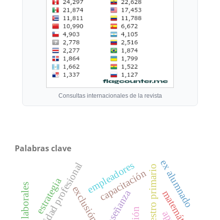
Consultas internacionales de la revista
Palabras clave
ex alumnado
empleadores
identidad profesional
maestro primario
capacitación
estrategia
exclusión
enseñanza
matemáticas