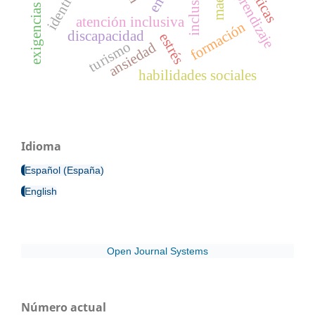
exigencias laborales
inclusión
aprendizaje
atención inclusiva
formación
discapacidad
estrés
turismo
ansiedad
habilidades sociales
Idioma
Español (España)
English
Open Journal Systems
Número actual