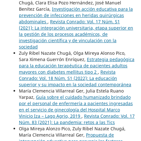
Chugá, Clara Elisa Pozo Hernández, José Manuel
Benítez García,
Investigación acción educativa para la
prevención de infecciones en heridas quirúrgicas
abdominales
,
Revista Conrado: Vol. 17 Núm. S1
(2021): La integración universitaria, etapa superior en
la gestión de los procesos académicos, de
investigación científica y de vinculación con la
sociedad
Zuly Ribel Nazate Chugá, Olga Mireya Alonso Pico,
Sara Ximena Guerrón Enríquez,
Estrategia pedagógica
para la educación terapéutica de pacientes adultos
mayores con diabetes mellitus tipo 2
,
Revista
Conrado: Vol. 18 Núm. S1 (2022): La educación
superior y su impacto en la sociedad contemporánea
María Clemencia Villarreal Ger, Julia Estela Ruano
Yarpaz,
Guía sobre el cuidado humanizado brindado
por el personal de enfermería a pacientes ingresadas
en el servicio de ginecología del Hospital Marco
Vinicio Iza – Lago Agrio, 2019
,
Revista Conrado: Vol. 17
Núm. 83 (2021): La pandemia: retos a las Tics
Olga Mireya Alonzo Pico, Zuly Ribel Nazate Chugá,
María Clemencia Villarreal Ger,
Propuesta de