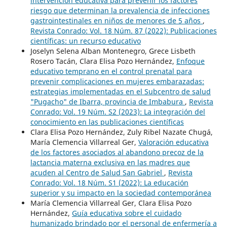
intervención educativa para prevenir los factores
riesgo que determinan la prevalencia de infecciones
gastrointestinales en niños de menores de 5 años
,
Revista Conrado: Vol. 18 Núm. 87 (2022): Publicaciones
científicas: un recurso educativo
Joselyn Selena Alban Montenegro, Grece Lisbeth
Rosero Tacán, Clara Elisa Pozo Hernández,
Enfoque
educativo temprano en el control prenatal para
prevenir complicaciones en mujeres embarazadas:
estrategias implementadas en el Subcentro de salud
"Pugacho" de Ibarra, provincia de Imbabura
,
Revista
Conrado: Vol. 19 Núm. S2 (2023): La integración del
conocimiento en las publicaciones científicas
Clara Elisa Pozo Hernández, Zuly Ribel Nazate Chugá,
María Clemencia Villarreal Ger,
Valoración educativa
de los factores asociados al abandono precoz de la
lactancia materna exclusiva en las madres que
acuden al Centro de Salud San Gabriel
,
Revista
Conrado: Vol. 18 Núm. S1 (2022): La educación
superior y su impacto en la sociedad contemporánea
María Clemencia Villarreal Ger, Clara Elisa Pozo
Hernández,
Guía educativa sobre el cuidado
humanizado brindado por el personal de enfermería a