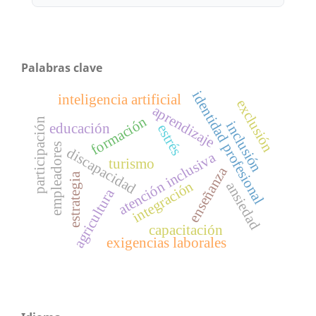
Palabras clave
identidad profesional
inteligencia artificial
exclusión
aprendizaje
formación
participación
inclusión
educación
estrés
empleadores
discapacidad
atención inclusiva
turismo
enseñanza
estrategia
integración
ansiedad
agricultura
capacitación
exigencias laborales