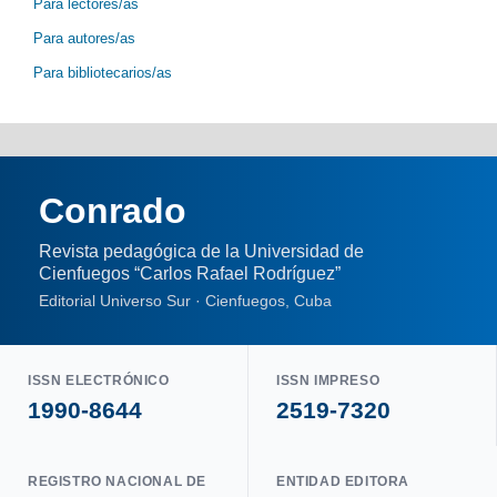
Para lectores/as
Para autores/as
Para bibliotecarios/as
Conrado
Revista pedagógica de la Universidad de
Cienfuegos “Carlos Rafael Rodríguez”
Editorial Universo Sur · Cienfuegos, Cuba
ISSN ELECTRÓNICO
ISSN IMPRESO
1990-8644
2519-7320
REGISTRO NACIONAL DE
ENTIDAD EDITORA