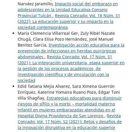
Narváez Jaramillo,
Impacto social del embarazo en
adolescentes en la Unidad Educativa Consejo
Provincial Tulcán
,
Revista Conrado: Vol. 18 Núm. S1
(2022): La educación superior y su impacto en la
sociedad contemporánea
María Clemencia Villarreal Ger, Zuly Ribel Nazate
Chugá, Clara Elisa Pozo Hernández, José Manuel
Benítez García,
Investigación acción educativa para la
prevención de infecciones en heridas quirúrgicas
abdominales
,
Revista Conrado: Vol. 17 Núm. S1
(2021): La integración universitaria, etapa superior en
la gestión de los procesos académicos, de
investigación científica y de vinculación con la
sociedad
Edid Tatiana Mejía Alvarez, Sara Ximena Guerrón
Enríquez, Katerine Yomaira Ruano Pozo, Edgar Toni
Villa Shagñay,
Estrategias educativas para disminuir
riesgos de sífilis y la morbi – mortalidad materno
infantil en mujeres embarazadas atendidas en el
Hospital Divina Providencia de San Lorenzo
,
Revista
Conrado: Vol. 17 Núm. S2 (2021): Retos y desafíos de
la innovación disruptiva en la educación superior