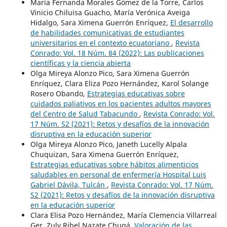
María Fernanda Morales Gómez de la Torre, Carlos
Vinicio Chiluisa Guacho, María Verónica Aveiga
Hidalgo, Sara Ximena Guerrón Enríquez,
El desarrollo
de habilidades comunicativas de estudiantes
universitarios en el contexto ecuatoriano
,
Revista
Conrado: Vol. 18 Núm. 84 (2022): Las publicaciones
científicas y la ciencia abierta
Olga Mireya Alonzo Pico, Sara Ximena Guerrón
Enríquez, Clara Eliza Pozo Hernández, Karol Solange
Rosero Obando,
Estrategias educativas sobre
cuidados paliativos en los pacientes adultos mayores
del Centro de Salud Tabacundo
,
Revista Conrado: Vol.
17 Núm. S2 (2021): Retos y desafíos de la innovación
disruptiva en la educación superior
Olga Mireya Alonzo Pico, Janeth Lucelly Alpala
Chuquizan, Sara Ximena Guerrón Enríquez,
Estrategias educativas sobre hábitos alimenticios
saludables en personal de enfermería Hospital Luis
Gabriel Dávila, Tulcán
,
Revista Conrado: Vol. 17 Núm.
S2 (2021): Retos y desafíos de la innovación disruptiva
en la educación superior
Clara Elisa Pozo Hernández, María Clemencia Villarreal
Ger, Zuly Ribel Nazate Chugá,
Valoración de las