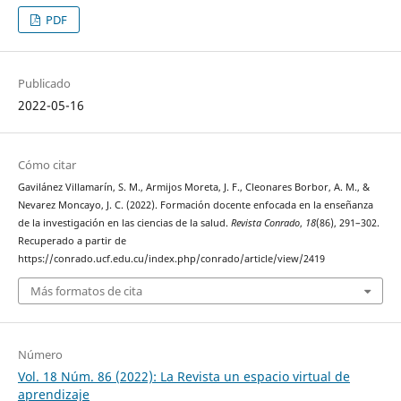
PDF
Publicado
2022-05-16
Cómo citar
Gavilánez Villamarín, S. M., Armijos Moreta, J. F., Cleonares Borbor, A. M., &
Nevarez Moncayo, J. C. (2022). Formación docente enfocada en la enseñanza
de la investigación en las ciencias de la salud.
Revista Conrado
,
18
(86), 291–302.
Recuperado a partir de
https://conrado.ucf.edu.cu/index.php/conrado/article/view/2419
Más formatos de cita
Número
Vol. 18 Núm. 86 (2022): La Revista un espacio virtual de
aprendizaje