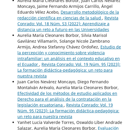
Aurelia María Cleonares Borbor, Juan Carlos Nevarez
Moncayo, Jaime Fernando Armijos Carrillo, Ángel
Eduardo Vélez Acebo,
Desarrollo metodológico de la
redacción científica en ciencias de la salud
,
Revista
Conrado: Vol. 18 Núm. S3 (2022): Aprendizaje a
distancia un reto a futuro en las Universidades
Aurelia María Cleonares Borbor, Silvia Marisol
Gavilánez Villamarín, Solange Nicole Zambrano
Armijo, Andrea Stefanny Chávez Ordoñez,
Estudio de
la percepción y conocimiento sobre violencia
intrafamiliar: un análisis en el contexto educativo en
el Ecuador
,
Revista Conrado: Vol. 19 Núm. 95 (2023):
La formación didáctica-pedagógica: un reto para
nuestra revista
Juan Carlos Nevárez Moncayo, Diego Fernando
Montalván Arévalo, Aurelia María Cleonares Borbor,
Efectividad de los métodos de estudio aplicados en
Derecho para el análisis de la contratación en la
legislación ecuatoriana
,
Revista Conrado: Vol. 19
Núm. 95 (2023): La formación didáctica-pedagógica:
un reto para nuestra revista
Yanhet Lucía Valverde Torres, Oswaldo Líber Andrade
Salazar, Aurelia María Cleonares Borbor,
Evaluación