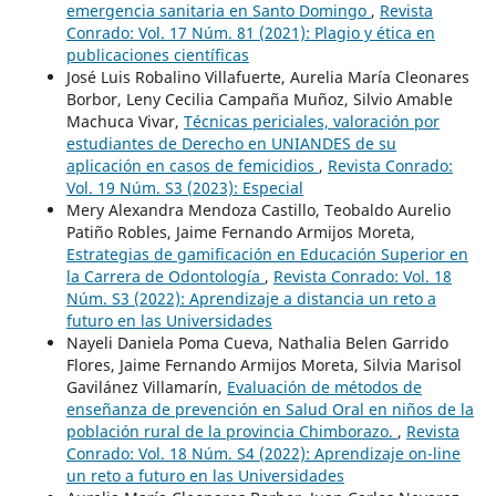
emergencia sanitaria en Santo Domingo
,
Revista
Conrado: Vol. 17 Núm. 81 (2021): Plagio y ética en
publicaciones científicas
José Luis Robalino Villafuerte, Aurelia María Cleonares
Borbor, Leny Cecilia Campaña Muñoz, Silvio Amable
Machuca Vivar,
Técnicas periciales, valoración por
estudiantes de Derecho en UNIANDES de su
aplicación en casos de femicidios
,
Revista Conrado:
Vol. 19 Núm. S3 (2023): Especial
Mery Alexandra Mendoza Castillo, Teobaldo Aurelio
Patiño Robles, Jaime Fernando Armijos Moreta,
Estrategias de gamificación en Educación Superior en
la Carrera de Odontología
,
Revista Conrado: Vol. 18
Núm. S3 (2022): Aprendizaje a distancia un reto a
futuro en las Universidades
Nayeli Daniela Poma Cueva, Nathalia Belen Garrido
Flores, Jaime Fernando Armijos Moreta, Silvia Marisol
Gavilánez Villamarín,
Evaluación de métodos de
enseñanza de prevención en Salud Oral en niños de la
población rural de la provincia Chimborazo.
,
Revista
Conrado: Vol. 18 Núm. S4 (2022): Aprendizaje on-line
un reto a futuro en las Universidades