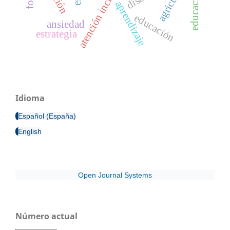
atención inclusiva
aprendizaje
educación
ansiedad
estrategia
Idioma
Español (España)
English
Open Journal Systems
Número actual