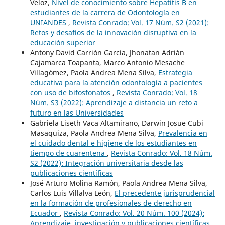
Veloz,
Nivel de conocimiento sobre Hepatitis B en
estudiantes de la carrera de Odontología en
UNIANDES
,
Revista Conrado: Vol. 17 Núm. S2 (2021):
Retos y desafíos de la innovación disruptiva en la
educación superior
Antony David Carrión García, Jhonatan Adrián
Cajamarca Toapanta, Marco Antonio Mesache
Villagómez, Paola Andrea Mena Silva,
Estrategia
educativa para la atención odontología a pacientes
con uso de bifosfonatos
,
Revista Conrado: Vol. 18
Núm. S3 (2022): Aprendizaje a distancia un reto a
futuro en las Universidades
Gabriela Liseth Vaca Altamirano, Darwin Josue Cubi
Masaquiza, Paola Andrea Mena Silva,
Prevalencia en
el cuidado dental e higiene de los estudiantes en
tiempo de cuarentena
,
Revista Conrado: Vol. 18 Núm.
S2 (2022): Integración universitaria desde las
publicaciones científicas
José Arturo Molina Ramón, Paola Andrea Mena Silva,
Carlos Luis Villalva León,
El precedente jurisprudencial
en la formación de profesionales de derecho en
Ecuador
,
Revista Conrado: Vol. 20 Núm. 100 (2024):
Aprendizaje, investigación y publicaciones científicas