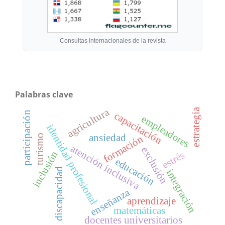
Consultas internacionales de la revista
Palabras clave
agricultura
estrategia
participación
capacitación
empleadores
identidad profesional
ansiedad
turismo
formación
atención inclusiva
exclusión
inclusión
estrés
educación
discapacidad
integración
enseñanza
aprendizaje
matemáticas
docentes universitarios