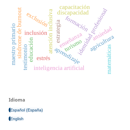
capacitación
identidad profesional
síndrome de burnout
atención inclusiva
discapacidad
exclusión
formación
estrategia
maestro primario
ansiedad
inclusión
enseñanza
agricultura
educación
turismo
testimonio
matemáticas
aprendizaje
estrés
inteligencia artificial
Idioma
Español (España)
English