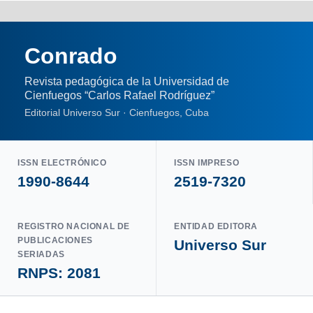
Conrado
Revista pedagógica de la Universidad de
Cienfuegos “Carlos Rafael Rodríguez”
Editorial Universo Sur · Cienfuegos, Cuba
ISSN ELECTRÓNICO
ISSN IMPRESO
1990-8644
2519-7320
REGISTRO NACIONAL DE
ENTIDAD EDITORA
PUBLICACIONES
Universo Sur
SERIADAS
RNPS: 2081