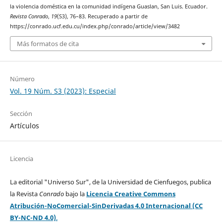
la violencia doméstica en la comunidad indígena Guaslan, San Luis. Ecuador.
Revista Conrado
,
19
(S3), 76–83. Recuperado a partir de
https://conrado.ucf.edu.cu/index.php/conrado/article/view/3482
Más formatos de cita
Número
Vol. 19 Núm. S3 (2023): Especial
Sección
Artículos
Licencia
La editorial "Universo Sur", de la Universidad de Cienfuegos, publica
la Revista
Conrado
bajo la
Licencia Creative Commons
Atribución-NoComercial-SinDerivadas 4.0 Internacional (CC
BY-NC-ND 4.0)
.