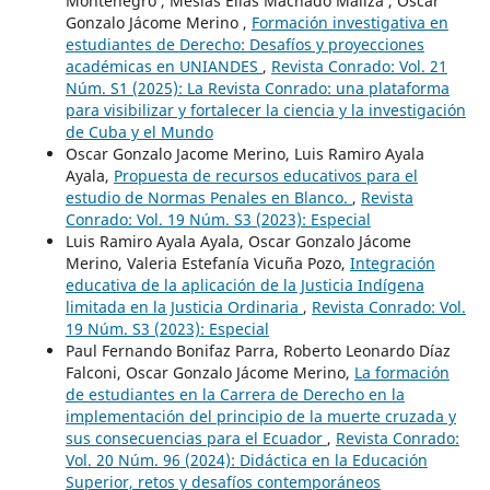
Montenegro , Mesías Elías Machado Maliza , Óscar
Gonzalo Jácome Merino ,
Formación investigativa en
estudiantes de Derecho: Desafíos y proyecciones
académicas en UNIANDES
,
Revista Conrado: Vol. 21
Núm. S1 (2025): La Revista Conrado: una plataforma
para visibilizar y fortalecer la ciencia y la investigación
de Cuba y el Mundo
Oscar Gonzalo Jacome Merino, Luis Ramiro Ayala
Ayala,
Propuesta de recursos educativos para el
estudio de Normas Penales en Blanco.
,
Revista
Conrado: Vol. 19 Núm. S3 (2023): Especial
Luis Ramiro Ayala Ayala, Oscar Gonzalo Jácome
Merino, Valeria Estefanía Vicuña Pozo,
Integración
educativa de la aplicación de la Justicia Indígena
limitada en la Justicia Ordinaria
,
Revista Conrado: Vol.
19 Núm. S3 (2023): Especial
Paul Fernando Bonifaz Parra, Roberto Leonardo Díaz
Falconi, Oscar Gonzalo Jácome Merino,
La formación
de estudiantes en la Carrera de Derecho en la
implementación del principio de la muerte cruzada y
sus consecuencias para el Ecuador
,
Revista Conrado:
Vol. 20 Núm. 96 (2024): Didáctica en la Educación
Superior, retos y desafíos contemporáneos