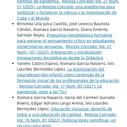
tiempos de pandemia
,
Revista Conrado: Vol. 21 Núm.
S1 (2025): La Revista Conrado: una plataforma para
visibilizar y fortalecer la ciencia y la investigación de
Cuba y el Mundo
Brinelda Lilia Julca Castillo, José Leoncio Bautista
Cóndor, Xiomara García Navarro, Diana Emérita
Germán Reyes,
Propuesta metodológica formativa
para mejorar el pensamiento crítico en estudiantes
universitarios peruanos
,
Revista Conrado: Vol. 21
Núm. 107 (2025): Integración y socialización:
Innovaciones tecnológicas desde la Didáctica
Yanelis Castro Espino, Xiomara García Navarro, Ivis
Lourdes Bermúdez López,
La estimulación del
neurodesarrollo infantil como contenido de la
formación inicial de los profesionales de la educación
,
Revista Conrado: Vol. 17 Núm. 83 (2021): La
pandemia: retos a las Tics
Xiomara García Navarro, Vania del Carmen Guirado
Rivero, Edgar Adriano Largo Arena, Ivis Lourdes
Bermúdez López,
Educación inclusiva: derecho de
todos a una educación de calidad
,
Revista Conrado:
Vol. 18 Núm. 87 (2022): Publicaciones científicas: un
recurso educativo