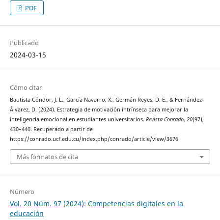
PDF
Publicado
2024-03-15
Cómo citar
Bautista Cóndor, J. L., García Navarro, X., Germán Reyes, D. E., & Fernández-
Álvarez, D. (2024). Estrategia de motivación intrínseca para mejorar la
inteligencia emocional en estudiantes universitarios.
Revista Conrado
,
20
(97),
430–440. Recuperado a partir de
https://conrado.ucf.edu.cu/index.php/conrado/article/view/3676
Más formatos de cita
Número
Vol. 20 Núm. 97 (2024): Competencias digitales en la
educación