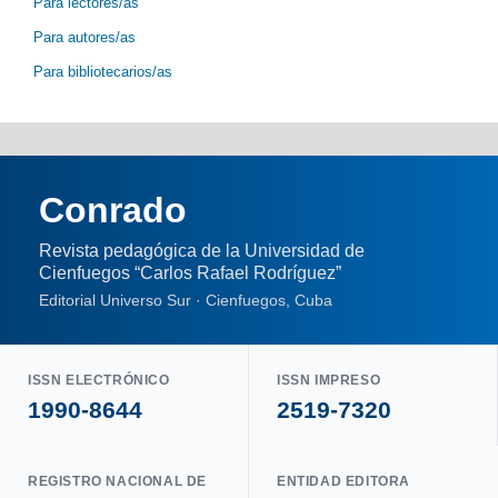
Para lectores/as
Para autores/as
Para bibliotecarios/as
Conrado
Revista pedagógica de la Universidad de
Cienfuegos “Carlos Rafael Rodríguez”
Editorial Universo Sur · Cienfuegos, Cuba
ISSN ELECTRÓNICO
ISSN IMPRESO
1990-8644
2519-7320
REGISTRO NACIONAL DE
ENTIDAD EDITORA