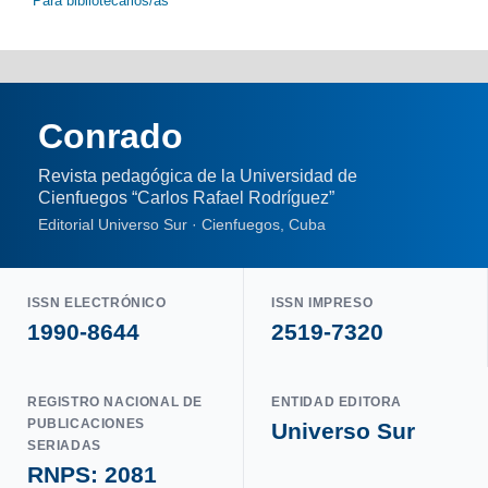
Para bibliotecarios/as
Conrado
Revista pedagógica de la Universidad de
Cienfuegos “Carlos Rafael Rodríguez”
Editorial Universo Sur · Cienfuegos, Cuba
ISSN ELECTRÓNICO
ISSN IMPRESO
1990-8644
2519-7320
REGISTRO NACIONAL DE
ENTIDAD EDITORA
PUBLICACIONES
Universo Sur
SERIADAS
RNPS: 2081