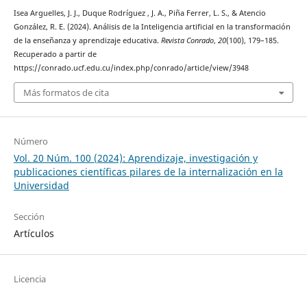
Isea Arguelles, J. J., Duque Rodríguez , J. A., Piña Ferrer, L. S., & Atencio
González, R. E. (2024). Análisis de la Inteligencia artificial en la transformación
de la enseñanza y aprendizaje educativa.
Revista Conrado
,
20
(100), 179–185.
Recuperado a partir de
https://conrado.ucf.edu.cu/index.php/conrado/article/view/3948
Más formatos de cita
Número
Vol. 20 Núm. 100 (2024): Aprendizaje, investigación y
publicaciones científicas pilares de la internalización en la
Universidad
Sección
Artículos
Licencia