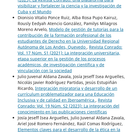
visibilizar y fortalecer la ciencia y la investigación de
Cuba y el Mundo
Dionisio Vitalio Ponce Ruiz, Alba Rosa Pupo Kairuz,
Rously Eedyah Atencio González, Pamilys Milagros
Moreno Arvelo,
Modelo de gestión de tutorías para la
contribución de la formación profesional de los
estudiantes de Derecho en la Universidad Regional
Autónoma de Los Andes, Quevedo
,
Revista Conrado:
Vol. 17 Núm. S1 (2021): La integración universitaria,
etapa superior en la gestión de los procesos
académicos, de investigación científica y de
vinculación con la sociedad
Julio Juvenal Aldana Zavala, Josía Jeseff Isea Arguelles,
Nicolás Javier Rodríguez Partidas, Jesús Estupiñán
Ricardo,
Integración migratoria y desarrollo de un
currículum problematizador para una Educación
Inclusiva y de calidad en Iberoamérica
,
Revista
Conrado: Vol. 19 Núm. S2 (2023): La integración del
conocimiento en las publicaciones científicas
Josía Jeseff Isea Arguelles, Julio Juvenal Aldana Zavala,
Ariel José Romero Fernández, Raúl Comas Rodríguez,
Elementos claves para el desarrollo de la ética en la