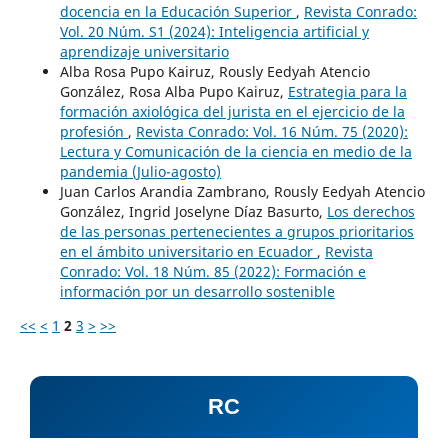
docencia en la Educación Superior
,
Revista Conrado:
Vol. 20 Núm. S1 (2024): Inteligencia artificial y
aprendizaje universitario
Alba Rosa Pupo Kairuz, Rously Eedyah Atencio
González, Rosa Alba Pupo Kairuz,
Estrategia para la
formación axiológica del jurista en el ejercicio de la
profesión
,
Revista Conrado: Vol. 16 Núm. 75 (2020):
Lectura y Comunicación de la ciencia en medio de la
pandemia (Julio-agosto)
Juan Carlos Arandia Zambrano, Rously Eedyah Atencio
González, Ingrid Joselyne Díaz Basurto,
Los derechos
de las personas pertenecientes a grupos prioritarios
en el ámbito universitario en Ecuador
,
Revista
Conrado: Vol. 18 Núm. 85 (2022): Formación e
información por un desarrollo sostenible
<<
<
1
2
3
>
>>
RC