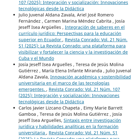
107 (2025): Integración y socialización: Innovaciones
tecnológicas desde la Didáctica
Julio Juvenal Aldana Zavala, Ariel José Romero
Fernández , Carmen Marina Méndez Cabrita , Josía
Jeseff Isea Argüelles ,
Integración de saberes en el
currículo jurídico: Perspectivas para la educación
superior en Ecuador
,
Revista Conrado: Vol. 21 Núm.
S1 (2025): La Revista Conrado: una plataforma para
visibilizar y fortalecer la ciencia y la investigación de
Cuba y el Mundo
Josía Jeseff Isea Arguelles , Teresa de Jesús Molina
Gutiérrez , María Elena Infante Miranda , Julio Juvenal
Aldana Zavala,
Innovación académica y sostenibilidad
universitaria en el marco de las tecnologías
emergentes.
,
Revista Conrado: Vol. 21 Núm. 107
(2025): Integración y socialización: Innovaciones
tecnológicas desde la Didáctica
Carlos Javier Lizcano Chapeta , Eimy Marie Barrett
Gamboa , Teresa de Jesús Molina Gutiérrez , Josía
Jeseff Isea Arguelles,
Sintaxis entre investigación
jurídica y habilidades analíticas en la formación
universitaria
,
Revista Conrado: Vol. 21 Núm. S1
(2025): La Revista Conrado: una plataforma para