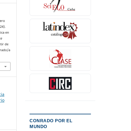
mero
24).
tica en
ta
tir de
nrado/a
cia
rio
CONRADO POR EL
MUNDO