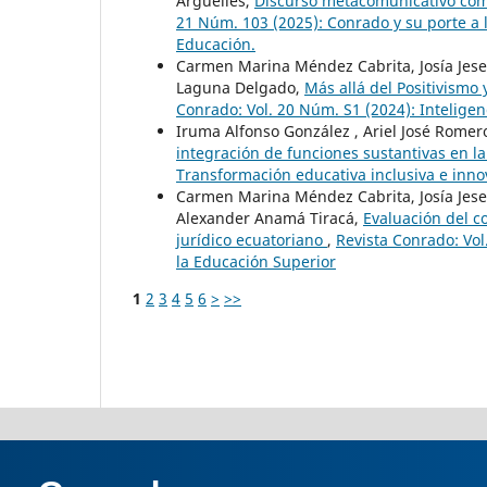
Arguelles,
Discurso metacomunicativo com
21 Núm. 103 (2025): Conrado y su porte a 
Educación.
Carmen Marina Méndez Cabrita, Josía Jesef
Laguna Delgado,
Más allá del Positivismo
Conrado: Vol. 20 Núm. S1 (2024): Inteligenc
Iruma Alfonso González , Ariel José Rome
integración de funciones sustantivas en l
Transformación educativa inclusiva e inn
Carmen Marina Méndez Cabrita, Josía Jese
Alexander Anamá Tiracá,
Evaluación del c
jurídico ecuatoriano
,
Revista Conrado: Vol
la Educación Superior
1
2
3
4
5
6
>
>>