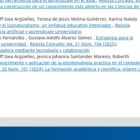
o herramienta para el aprendizaje en el aula
,
Revista Conrado: Vo
la construcción de un conocimiento más abierto en las Ciencias de 
f Isea Argüelles, Teresa de Jesús Molina Gutiérrez, Karina Nataly
 y el Iusnaturalismo, un enfoque educativo integrador
,
Revista
ia artificial y aprendizaje universitario
ro Fernández , Gustavo Adolfo Álvarez Gómez ,
Estrategia para la
a universidad
,
Revista Conrado: Vol. 21 Núm. 104 (2025):
ovadora mediante tecnología y colaboración
ff Isea Argüelles, Jessica Johanna Santander Moreno, Roberth
onocimiento y aplicación de la epistemología práctica en el context
. 20 Núm. 101 (2024): La formación académica y científica: pilares 