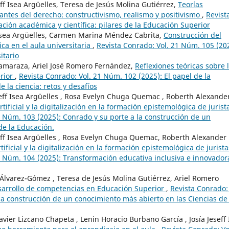
f Isea Argüelles, Teresa de Jesús Molina Gutiérrez,
Teorías
antes del derecho: constructivismo, realismo y positivismo
,
Revist
ción académica y científica: pilares de la Educación Superior
 Isea Argüelles, Carmen Marina Méndez Cabrita,
Construcción del
ica en el aula universitaria
,
Revista Conrado: Vol. 21 Núm. 105 (20
itario
amaraza, Ariel José Romero Fernández,
Reflexiones teóricas sobre 
erior
,
Revista Conrado: Vol. 21 Núm. 102 (2025): El papel de la
 la ciencia: retos y desafíos
eff Isea Argüelles , Rosa Evelyn Chuga Quemac , Roberth Alexande
rtificial y la digitalización en la formación epistemológica de jurist
1 Núm. 103 (2025): Conrado y su porte a la construcción de un
de la Educación.
ff Isea Argüelles , Rosa Evelyn Chuga Quemac, Roberth Alexander
tificial y la digitalización en la formación epistemológica de jurista
1 Núm. 104 (2025): Transformación educativa inclusiva e innovador
o Álvarez-Gómez , Teresa de Jesús Molina Gutiérrez, Ariel Romero
esarrollo de competencias en Educación Superior
,
Revista Conrado: 
la construcción de un conocimiento más abierto en las Ciencias de 
avier Lizcano Chapeta , Lenin Horacio Burbano García , Josía Jeseff 