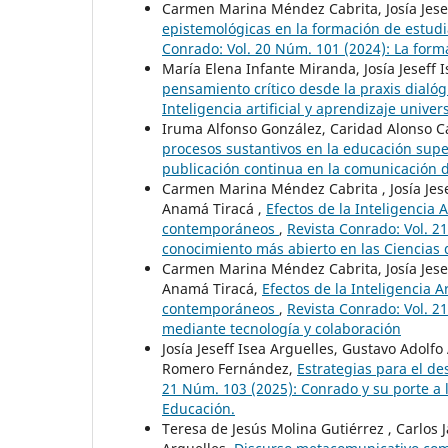
Carmen Marina Méndez Cabrita, Josía Jesef
epistemológicas en la formación de estudi
Conrado: Vol. 20 Núm. 101 (2024): La forma
María Elena Infante Miranda, Josía Jeseff
pensamiento crítico desde la praxis dialóg
Inteligencia artificial y aprendizaje univers
Iruma Alfonso González, Caridad Alonso C
procesos sustantivos en la educación sup
publicación continua en la comunicación de
Carmen Marina Méndez Cabrita , Josía Jes
Anamá Tiracá ,
Efectos de la Inteligencia A
contemporáneos
,
Revista Conrado: Vol. 2
conocimiento más abierto en las Ciencias 
Carmen Marina Méndez Cabrita, Josía Jese
Anamá Tiracá,
Efectos de la Inteligencia Ar
contemporáneos
,
Revista Conrado: Vol. 2
mediante tecnología y colaboración
Josía Jeseff Isea Arguelles, Gustavo Adolf
Romero Fernández,
Estrategias para el d
21 Núm. 103 (2025): Conrado y su porte a 
Educación.
Teresa de Jesús Molina Gutiérrez , Carlos J