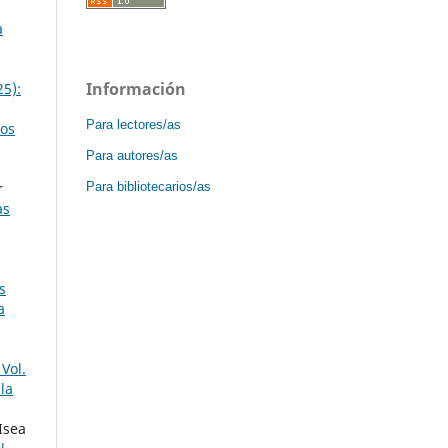
a
Información
25):
Para lectores/as
los
Para autores/as
Para bibliotecarios/as
r
as
s
a
Vol.
la
Isea