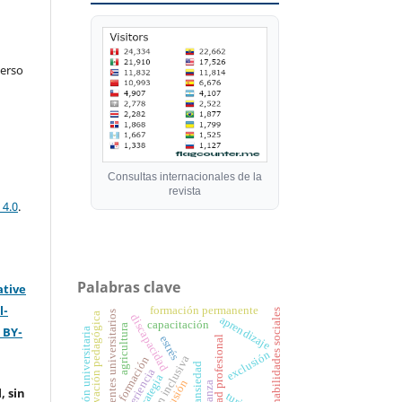
verso
Consultas internacionales de la
revista
 4.0
.
Palabras clave
ative
l-
formación permanente
habilidades sociales
docentes universitarios
innovación pedagógica
discapacidad
aprendizaje
capacitación
agricultura
 BY-
formación universitaria
estrés
identidad profesional
exclusión
atención inclusiva
formación
ansiedad
experiencia
estrategia
inclusión
, sin