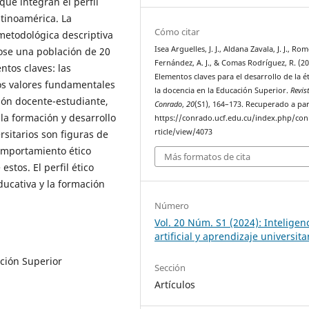
que integran el perfil
atinoamérica. La
Cómo citar
metodológica descriptiva
Isea Arguelles, J. J., Aldana Zavala, J. J., Ro
ose una población de 20
Fernández, A. J., & Comas Rodríguez, R. (20
entos claves: las
Elementos claves para el desarrollo de la é
los valores fundamentales
la docencia en la Educación Superior.
Revis
ación docente-estudiante,
Conrado
,
20
(S1), 164–173. Recuperado a par
 la formación y desarrollo
https://conrado.ucf.edu.cu/index.php/co
rticle/view/4073
rsitarios son figuras de
comportamiento ético
Más formatos de cita
stos. El perfil ético
ducativa y la formación
Número
Vol. 20 Núm. S1 (2024): Inteligen
artificial y aprendizaje universita
ación Superior
Sección
Artículos