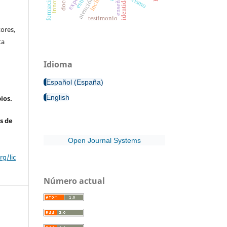
enseñanza
turismo
testimonio
ores,
ta
Idioma
Español (España)
English
ios.
s de
Open Journal Systems
g/lic
Número actual