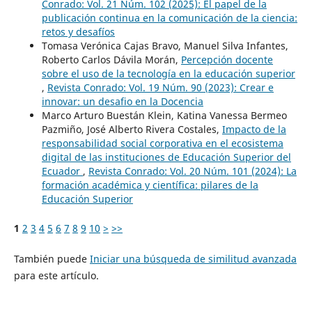
Conrado: Vol. 21 Núm. 102 (2025): El papel de la
publicación continua en la comunicación de la ciencia:
retos y desafíos
Tomasa Verónica Cajas Bravo, Manuel Silva Infantes,
Roberto Carlos Dávila Morán,
Percepción docente
sobre el uso de la tecnología en la educación superior
,
Revista Conrado: Vol. 19 Núm. 90 (2023): Crear e
innovar: un desafio en la Docencia
Marco Arturo Buestán Klein, Katina Vanessa Bermeo
Pazmiño, José Alberto Rivera Costales,
Impacto de la
responsabilidad social corporativa en el ecosistema
digital de las instituciones de Educación Superior del
Ecuador
,
Revista Conrado: Vol. 20 Núm. 101 (2024): La
formación académica y científica: pilares de la
Educación Superior
1
2
3
4
5
6
7
8
9
10
>
>>
También puede
Iniciar una búsqueda de similitud avanzada
para este artículo.