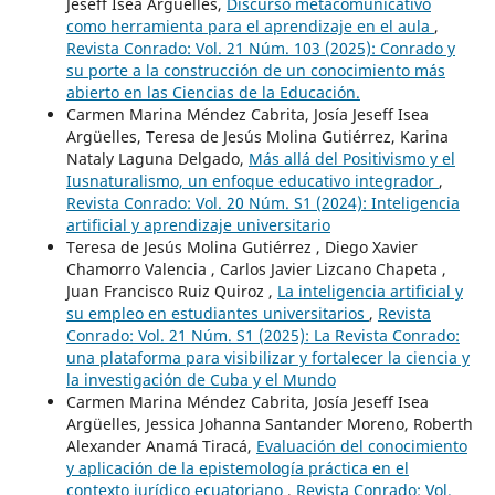
Jeseff Isea Arguelles,
Discurso metacomunicativo
como herramienta para el aprendizaje en el aula
,
Revista Conrado: Vol. 21 Núm. 103 (2025): Conrado y
su porte a la construcción de un conocimiento más
abierto en las Ciencias de la Educación.
Carmen Marina Méndez Cabrita, Josía Jeseff Isea
Argüelles, Teresa de Jesús Molina Gutiérrez, Karina
Nataly Laguna Delgado,
Más allá del Positivismo y el
Iusnaturalismo, un enfoque educativo integrador
,
Revista Conrado: Vol. 20 Núm. S1 (2024): Inteligencia
artificial y aprendizaje universitario
Teresa de Jesús Molina Gutiérrez , Diego Xavier
Chamorro Valencia , Carlos Javier Lizcano Chapeta ,
Juan Francisco Ruiz Quiroz ,
La inteligencia artificial y
su empleo en estudiantes universitarios
,
Revista
Conrado: Vol. 21 Núm. S1 (2025): La Revista Conrado:
una plataforma para visibilizar y fortalecer la ciencia y
la investigación de Cuba y el Mundo
Carmen Marina Méndez Cabrita, Josía Jeseff Isea
Argüelles, Jessica Johanna Santander Moreno, Roberth
Alexander Anamá Tiracá,
Evaluación del conocimiento
y aplicación de la epistemología práctica en el
contexto jurídico ecuatoriano
,
Revista Conrado: Vol.