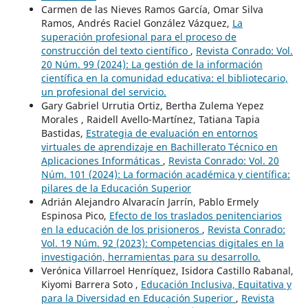
Carmen de las Nieves Ramos García, Omar Silva
Ramos, Andrés Raciel González Vázquez,
La
superación profesional para el proceso de
construcción del texto científico
,
Revista Conrado: Vol.
20 Núm. 99 (2024): La gestión de la información
científica en la comunidad educativa: el bibliotecario,
un profesional del servicio.
Gary Gabriel Urrutia Ortiz, Bertha Zulema Yepez
Morales , Raidell Avello-Martínez, Tatiana Tapia
Bastidas,
Estrategia de evaluación en entornos
virtuales de aprendizaje en Bachillerato Técnico en
Aplicaciones Informáticas
,
Revista Conrado: Vol. 20
Núm. 101 (2024): La formación académica y científica:
pilares de la Educación Superior
Adrián Alejandro Alvaracín Jarrín, Pablo Ermely
Espinosa Pico,
Efecto de los traslados penitenciarios
en la educación de los prisioneros
,
Revista Conrado:
Vol. 19 Núm. 92 (2023): Competencias digitales en la
investigación, herramientas para su desarrollo.
Verónica Villarroel Henríquez, Isidora Castillo Rabanal,
Kiyomi Barrera Soto ,
Educación Inclusiva, Equitativa y
para la Diversidad en Educación Superior
,
Revista