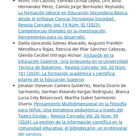
Annis Tito Castillo, Yamilka Ochoa Leyva, Liris Ania
Hernández Pérez, Camilo Jorge Bermúdez Reynaldo,
La formación laboral en Educación Secundaria Básica,
desde el enfoque Ciencia-Tecnología-Sociedad
,
Revista Conrado: Vol. 19 Núm. 92 (2023):
Competencias digitales en la investigación,
herramientas para su desarrollo.
Dalila Geoconda Gómez Alvarado, Augusto Franklin
Mendiburu Rojas, Patricia del Pilar Sánchez Cabezas,
Glenda Cecibel Intriago Alcívar,
Inclusión en la
Educación Superior. Una propuesta en la Universidad
Técnica de Babahoyo
,
Revista Conrado: Vol. 20 Núm.
101 (2024): La formación académica y científica:
pilares de la Educación Superior
Jonatan Steveson Camero Gutiérrez, Marta Osorio de
Sarmiento, German Rolando Vargas Rodríguez, Blanca
Lucia Cely Betancourt, Martha Isabel Sarmiento
Osorio,
Pensamiento Multidimensional en la Filosofía
para Niños: Una estrategia pedagógica a través del
Teatro Escolar
,
Revista Conrado: Vol. 20 Núm. 99
(2024): La gestión de la información científica en la
comunidad educativa: el bibliotecario, un profesional
del servicio.