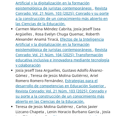
Artificial y la digitalización en la formación
epistemológica de juristas contemporáneos
,
Revista
Conrado: Vol. 21 Núm. 103 (2025): Conrado y su porte
a la construcción de un conocimiento más abierto en
las Ciencias de la Educación.
Carmen Marina Méndez Cabrita, Josía Jeseff Isea
Argüelles , Rosa Evelyn Chuga Quemac, Roberth
Alexander Anamá Tiracá,
Efectos de la Inteligencia
Artificial y la digitalización en la formación
epistemológica de juristas contemporáneos
,
Revista
Conrado: Vol. 21 Núm. 104 (2025): Transformación
educativa inclusiva e innovadora mediante tecnología
y colaboración
Josía Jeseff Isea Arguelles, Gustavo Adolfo Álvarez-
Gómez , Teresa de Jesús Molina Gutiérrez, Ariel
Romero Romero Fernández,
Estrategias para el
desarrollo de competencias en Educación Superior
,
Revista Conrado: Vol. 21 Núm. 103 (2025): Conrado y
su porte a la construcción de un conocimiento más
abierto en las Ciencias de la Educación.
Teresa de Jesús Molina Gutiérrez , Carlos Javier
Lizcano Chapeta , Lenin Horacio Burbano García , Josía