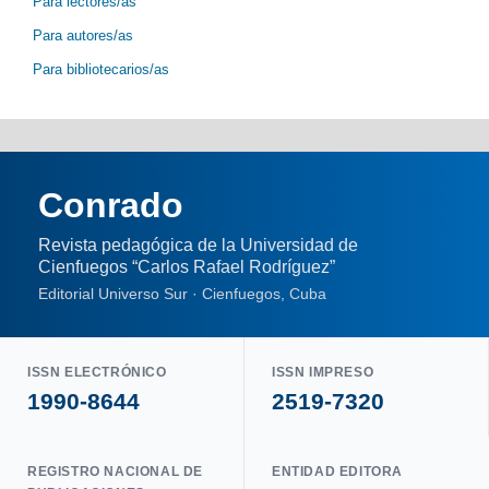
Para lectores/as
Para autores/as
Para bibliotecarios/as
Conrado
Revista pedagógica de la Universidad de
Cienfuegos “Carlos Rafael Rodríguez”
Editorial Universo Sur · Cienfuegos, Cuba
ISSN ELECTRÓNICO
ISSN IMPRESO
1990-8644
2519-7320
REGISTRO NACIONAL DE
ENTIDAD EDITORA