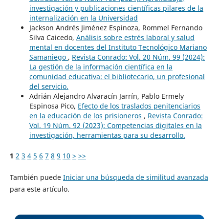
investigación y publicaciones científicas pilares de la
internalización en la Universidad
Jackson Andrés Jiménez Espinoza, Rommel Fernando
Silva Caicedo,
Análisis sobre estrés laboral y salud
mental en docentes del Instituto Tecnológico Mariano
Samaniego
,
Revista Conrado: Vol. 20 Núm. 99 (2024):
La gestión de la información científica en la
comunidad educativa: el bibliotecario, un profesional
del servicio.
Adrián Alejandro Alvaracín Jarrín, Pablo Ermely
Espinosa Pico,
Efecto de los traslados penitenciarios
en la educación de los prisioneros
,
Revista Conrado:
Vol. 19 Núm. 92 (2023): Competencias digitales en la
investigación, herramientas para su desarrollo.
1
2
3
4
5
6
7
8
9
10
>
>>
También puede
Iniciar una búsqueda de similitud avanzada
para este artículo.