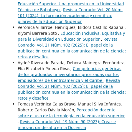
Educación Superior. Una propuesta en la Universidad
Técnica de Babahoyo
,
Revista Conrado: Vol. 20 Núm.
101 (2024): La formación académica y científica:
pilares de la Educación Superior
Verónica Villarroel Henríquez, Isidora Castillo Rabanal,
Kiyomi Barrera Soto ,
Educación Inclusiva, Equitativa y
para la Diversidad en Educación Superior
,
Revista
Conrado: Vol. 21 Núm. 102 (2025): El papel de la
publicación continua en la comunicación de la ciencia:
retos y desafíos
Aydeé Rivera de Parada, Débora Mainegra Fernández,
Elia Elizabeth Pineda Rivas,
Competencias genéricas
de los graduados universitarios priorizadas por los
empleadores de Centroamérica y el Caribe
,
Revista
Conrado: Vol. 21 Núm. 102 (2025): El papel de la
publicación continua en la comunicación de la ciencia:
retos y desafíos
Tomasa Verónica Cajas Bravo, Manuel Silva Infantes,
Roberto Carlos Dávila Morán,
Percepción docente
sobre el uso de la tecnología en la educación superior
,
Revista Conrado: Vol. 19 Núm. 90 (2023): Crear e
innovar: un desafio en la Docencia