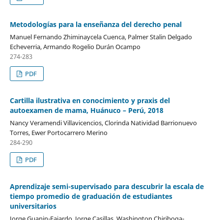
Metodologías para la enseñanza del derecho penal
Manuel Fernando Zhiminaycela Cuenca, Palmer Stalin Delgado
Echeverria, Armando Rogelio Durán Ocampo
274-283
PDF
Cartilla ilustrativa en conocimiento y praxis del
autoexamen de mama, Huánuco – Perú, 2018
Nancy Veramendi Villavicencios, Clorinda Natividad Barrionuevo
Torres, Ewer Portocarrero Merino
284-290
PDF
Aprendizaje semi-supervisado para descubrir la escala de
tiempo promedio de graduación de estudiantes
universitarios
Jorge Guanin-Fajardo, Jorge Casillas, Washington Chiriboga-