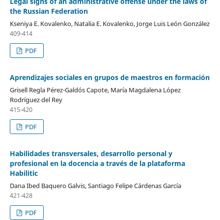
Legal signs of an administrative offense under the laws of
the Russian Federation
Kseniya E. Kovalenko, Natalia E. Kovalenko, Jorge Luis León González
409-414
PDF
Aprendizajes sociales en grupos de maestros en formación
Grisell Regla Pérez-Galdós Capote, María Magdalena López
Rodríguez del Rey
415-420
PDF
Habilidades transversales, desarrollo personal y
profesional en la docencia a través de la plataforma
Habilitic
Dana Ibed Baquero Galvis, Santiago Felipe Cárdenas García
421-428
PDF