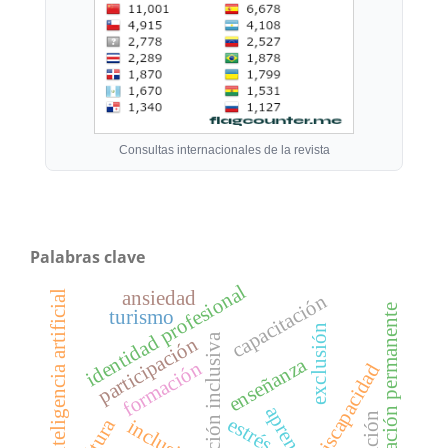
Consultas internacionales de la revista
Palabras clave
identidad profesional
ansiedad
inteligencia artificial
capacitación
formación permanente
turismo
exclusión
atención inclusiva
participación
enseñanza
formación
discapacidad
estrés
inclusión