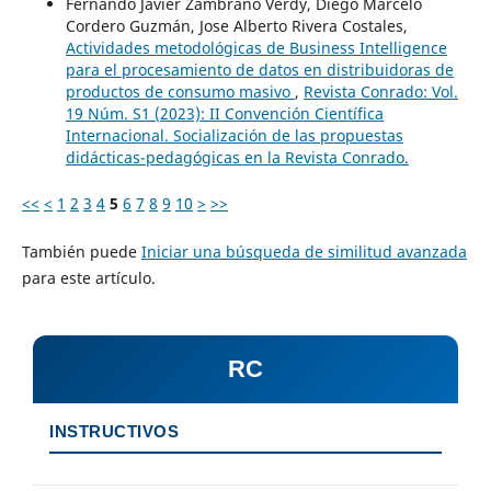
Fernando Javier Zambrano Verdy, Diego Marcelo
Cordero Guzmán, Jose Alberto Rivera Costales,
Actividades metodológicas de Business Intelligence
para el procesamiento de datos en distribuidoras de
productos de consumo masivo
,
Revista Conrado: Vol.
19 Núm. S1 (2023): II Convención Científica
Internacional. Socialización de las propuestas
didácticas-pedagógicas en la Revista Conrado.
<<
<
1
2
3
4
5
6
7
8
9
10
>
>>
También puede
Iniciar una búsqueda de similitud avanzada
para este artículo.
RC
INSTRUCTIVOS