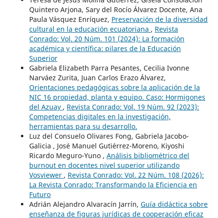
Quintero Arjona, Sary del Rocío Álvarez Docente, Ana
Paula Vásquez Enríquez,
Preservación de la diversidad
cultural en la educación ecuatoriana
,
Revista
Conrado: Vol. 20 Núm. 101 (2024): La formación
académica y científica: pilares de la Educación
Superior
Gabriela Elizabeth Parra Pesantes, Cecilia Ivonne
Narváez Zurita, Juan Carlos Erazo Álvarez,
Orientaciones pedagógicas sobre la aplicación de la
NIC 16 propiedad, planta y equipo. Caso: Hormigones
del Azuay
,
Revista Conrado: Vol. 19 Núm. 92 (2023):
Competencias digitales en la investigación,
herramientas para su desarrollo.
Luz del Consuelo Olivares Fong, Gabriela Jacobo-
Galicia , José Manuel Gutiérrez-Moreno, Kiyoshi
Ricardo Meguro-Yuno ,
Análisis bibliométrico del
burnout en docentes nivel superior utilizando
Vosviewer
,
Revista Conrado: Vol. 22 Núm. 108 (2026):
La Revista Conrado: Transformando la Eficiencia en
Futuro
Adrián Alejandro Alvaracín Jarrín,
Guía didáctica sobre
enseñanza de figuras jurídicas de cooperación eficaz