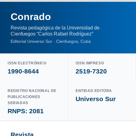
Conrado
Revista pedagógica de la Universidad de
Cienfuegos “Carlos Rafael Rodríguez”
Editorial Universo Sur · Cienfuegos, Cuba
ISSN ELECTRÓNICO
ISSN IMPRESO
1990-8644
2519-7320
REGISTRO NACIONAL DE
ENTIDAD EDITORA
PUBLICACIONES
Universo Sur
SERIADAS
RNPS: 2081
Revista