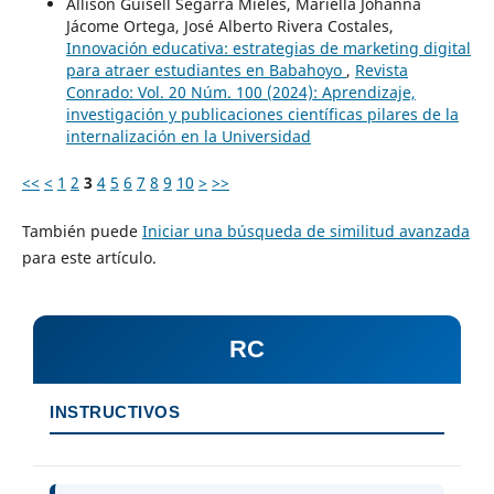
Allison Guisell Segarra Mieles, Mariella Johanna
Jácome Ortega, José Alberto Rivera Costales,
Innovación educativa: estrategias de marketing digital
para atraer estudiantes en Babahoyo
,
Revista
Conrado: Vol. 20 Núm. 100 (2024): Aprendizaje,
investigación y publicaciones científicas pilares de la
internalización en la Universidad
<<
<
1
2
3
4
5
6
7
8
9
10
>
>>
También puede
Iniciar una búsqueda de similitud avanzada
para este artículo.
RC
INSTRUCTIVOS