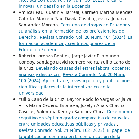
innovar: un desafio en la Docencia
Amilcar Paul Cuatín Villarreal, Carmen Marina Méndez
Cabrita, Marcelo Raúl Dávila Castillo, Jessica Johana
Santander Moreno,
Consumo de drogas en Ecuador y
su análisis en la formación de los profesionales de
Derecho
,
Revista Conrado: Vol. 20 Núm. 101 (2024): La
formación académica y científica: pilares de la
Educación Superior
Roberto Lorenzo Benítez, Jorge Javier Pilamunga
Condoy, Santiago David Romero Neira, Yullio Cano de
la Cruz,
Develando causas del estrés laboral docente:
análisis y discusión
,
Revista Conrado: Vol. 20 Núm.
100 (2024): Aprendizaje, investigación y publicaciones
científicas pilares de la internalización en la
Universidad
Yullio Cano de la Cruz, Dayron Rodolfo Vargas Grijalva,
Arlis María Cedeño Espinoza, Joselyn Anais Chacha
Casillas, Valentina Kennya Sánchez Chica,
Desempeño
cognitivo en séptimo grado: comparativa de causales
entre unidades educativas públicas y privadas
,
Revista Conrado: Vol. 21 Núm. 102 (2025): El papel de
la publicación continua en la comunicación de la