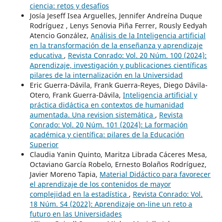
ciencia: retos y desafíos
Josía Jeseff Isea Arguelles, Jennifer Andreína Duque
Rodríguez , Lenys Senovia Piña Ferrer, Rously Eedyah
Atencio González,
Análisis de la Inteligencia artificial
en la transformación de la enseñanza y aprendizaje
educativa
,
Revista Conrado: Vol. 20 Núm. 100 (2024):
Aprendizaje, investigación y publicaciones científicas
pilares de la internalización en la Universidad
Eric Guerra-Dávila, Frank Guerra-Reyes, Diego Dávila-
Otero, Frank Guerra-Dávila,
Inteligencia artificial y
práctica didáctica en contextos de humanidad
aumentada. Una revision sistemática
,
Revista
Conrado: Vol. 20 Núm. 101 (2024): La formación
académica y científica: pilares de la Educación
Superior
Claudia Yanin Quinto, Maritza Librada Cáceres Mesa,
Octaviano García Robelo, Ernesto Bolaños Rodríguez,
Javier Moreno Tapia,
Material Didáctico para favorecer
el aprendizaje de los contenidos de mayor
complejidad en la estadística
,
Revista Conrado: Vol.
18 Núm. S4 (2022): Aprendizaje on-line un reto a
futuro en las Universidades