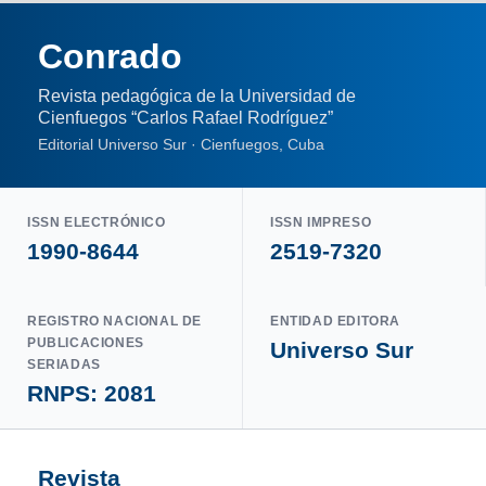
Conrado
Revista pedagógica de la Universidad de
Cienfuegos “Carlos Rafael Rodríguez”
Editorial Universo Sur · Cienfuegos, Cuba
ISSN ELECTRÓNICO
ISSN IMPRESO
1990-8644
2519-7320
REGISTRO NACIONAL DE
ENTIDAD EDITORA
PUBLICACIONES
Universo Sur
SERIADAS
RNPS: 2081
Revista