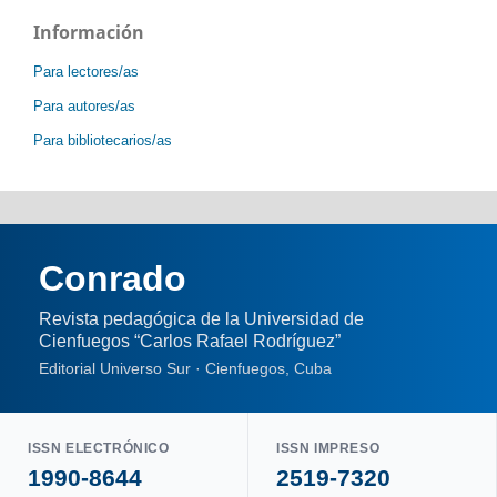
Información
Para lectores/as
Para autores/as
Para bibliotecarios/as
Conrado
Revista pedagógica de la Universidad de
Cienfuegos “Carlos Rafael Rodríguez”
Editorial Universo Sur · Cienfuegos, Cuba
ISSN ELECTRÓNICO
ISSN IMPRESO
1990-8644
2519-7320