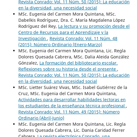
Revista Conrado: Vol. 11 Núm. 50 (2015): La educación
en la diversidad, una necesidad social
MSc. Eugenia del Carmen Mora Quintana, MSc.
Dabelkis Rodríguez, Dra. C. María Magdalena López
Rodríguez del Rey,
La lectura y su promoción desde el
Centro de Recursos para el Aprendizaje y la
Investigación
,
Revista Conrado: Vol. 11 Núm. 48
(2015): Número Ordinario (Enero-Marzo)
MSc. Eugenia del Carmen Mora Quintana, Lic. Regla
Dolores Quesada Cabrera, MSc. Dalia Aleida González
Gónzalez,
La formación del bibliotecario escolar.
Reflexiones sobre su historia desde el presente
,
Revista Conrado: Vol. 11 Núm. 50 (2015): La educación
en la diversidad, una necesidad social
MSc. Lietter Suárez Vivas, MSc. Isabel Gutiérrez de la
Cruz, MSc. Eugenia del Carmen Mora Quintana,
Actividades para desarrollar habilidades lectoras en
los estudiantes de la enseñanza técnica profesional
,
Revista Conrado: Vol. 11 Núm. 49 (2015): Número
Ordinario (Abril-Junio)
MSc. Eugenia del Carmen Mora Quintana, Lic. Regla
Dolores Quesada Cabrera, Lic. Dania Caridad Ferrer
Cabrera,
La revista electrónica Conrado, una