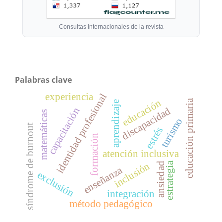
Consultas internacionales de la revista
Palabras clave
experiencia
identidad profesional
educación
educación primaria
aprendizaje
discapacidad
capacitación
matemáticas
turismo
síndrome de burnout
estrés
formación
atención inclusiva
inclusión
estrategia
ansiedad
enseñanza
exclusión
integración
método pedagógico