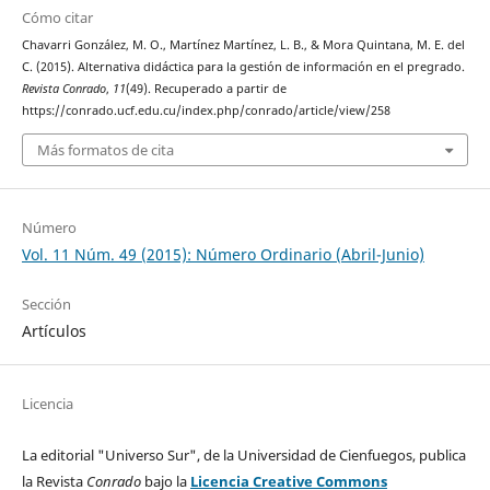
Cómo citar
Chavarri González, M. O., Martínez Martínez, L. B., & Mora Quintana, M. E. del
C. (2015). Alternativa didáctica para la gestión de información en el pregrado.
Revista Conrado
,
11
(49). Recuperado a partir de
https://conrado.ucf.edu.cu/index.php/conrado/article/view/258
Más formatos de cita
Número
Vol. 11 Núm. 49 (2015): Número Ordinario (Abril-Junio)
Sección
Artículos
Licencia
La editorial "Universo Sur", de la Universidad de Cienfuegos, publica
la Revista
Conrado
bajo la
Licencia Creative Commons