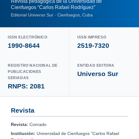
Revista pedagógica de la Universidad de
Cienfuegos “Carlos Rafael Rodríguez”
Editorial Universo Sur · Cienfuegos, Cuba
ISSN ELECTRÓNICO
ISSN IMPRESO
1990-8644
2519-7320
REGISTRO NACIONAL DE
ENTIDAD EDITORA
PUBLICACIONES
Universo Sur
SERIADAS
RNPS: 2081
Revista
Revista:
Conrado
Institución:
Universidad de Cienfuegos “Carlos Rafael