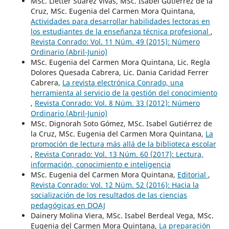
MSc. Lietter Suárez Vivas, MSc. Isabel Gutiérrez de la
Cruz, MSc. Eugenia del Carmen Mora Quintana,
Actividades para desarrollar habilidades lectoras en
los estudiantes de la enseñanza técnica profesional
,
Revista Conrado: Vol. 11 Núm. 49 (2015): Número
Ordinario (Abril-Junio)
MSc. Eugenia del Carmen Mora Quintana, Lic. Regla
Dolores Quesada Cabrera, Lic. Dania Caridad Ferrer
Cabrera,
La revista electrónica Conrado, una
herramienta al servicio de la gestión del conocimiento
,
Revista Conrado: Vol. 8 Núm. 33 (2012): Número
Ordinario (Abril-Junio)
MSc. Dignorah Soto Gómez, MSc. Isabel Gutiérrez de
la Cruz, MSc. Eugenia del Carmen Mora Quintana,
La
promoción de lectura más allá de la biblioteca escolar
,
Revista Conrado: Vol. 13 Núm. 60 (2017): Lectura,
información, conocimiento e inteligencia
MSc. Eugenia del Carmen Mora Quintana,
Editorial
,
Revista Conrado: Vol. 12 Núm. 52 (2016): Hacia la
socialización de los resultados de las ciencias
pedagógicas en DOAJ
Dainery Molina Viera, MSc. Isabel Berdeal Vega, MSc.
Eugenia del Carmen Mora Quintana,
La preparación