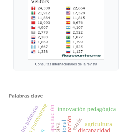
Consultas internacionales de la revista
Palabras clave
formación permanente
maestro primario
capacitación
innovación pedagógica
formación
estrés
agricultura
discapacidad