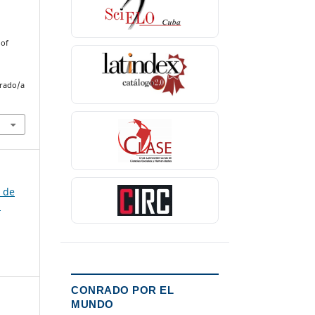
 of
nrado/a
s de
)
CONRADO POR EL
MUNDO