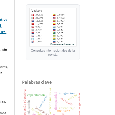
ative
l-
 BY-
, sin
Consultas internacionales de la
revista
ores,
ta
Palabras clave
atención inclusiva
innovación educativa
integración
discapacidad
competencias genéricas
turismo
capacitación
enseñanza
exclusión
ios.
educación
identidad profesional
aprendizaje
inclusión
s de