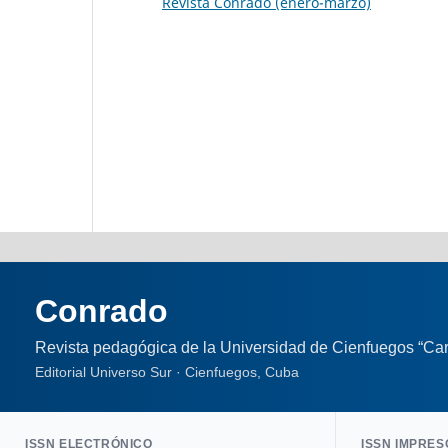
Revista Conrado (enero-marzo)
Conrado
Revista pedagógica de la Universidad de Cienfuegos “Car
Editorial Universo Sur · Cienfuegos, Cuba
ISSN ELECTRÓNICO
ISSN IMPRES