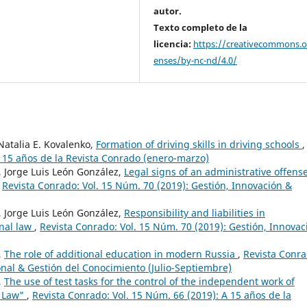
autor.
Texto completo de la
licencia:
https://creativecommons.or
enses/by-nc-nd/4.0/
Natalia E. Kovalenko,
Formation of driving skills in driving schools
,
A 15 años de la Revista Conrado (enero-marzo)
, Jorge Luis León González,
Legal signs of an administrative offens
,
Revista Conrado: Vol. 15 Núm. 70 (2019): Gestión, Innovación &
, Jorge Luis León González,
Responsibility and liabilities in
onal law
,
Revista Conrado: Vol. 15 Núm. 70 (2019): Gestión, Innovac
,
The role of additional education in modern Russia
,
Revista Conra
onal & Gestión del Conocimiento (Julio-Septiembre)
,
The use of test tasks for the control of the independent work of
e Law"
,
Revista Conrado: Vol. 15 Núm. 66 (2019): A 15 años de la