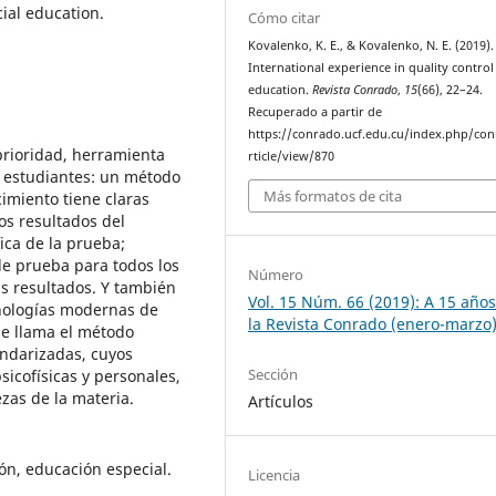
cial education.
Cómo citar
Kovalenko, K. E., & Kovalenko, N. E. (2019).
International experience in quality control
education.
Revista Conrado
,
15
(66), 22–24.
Recuperado a partir de
https://conrado.ucf.edu.cu/index.php/co
prioridad, herramienta
rticle/view/870
s estudiantes: un método
Más formatos de cita
cimiento tiene claras
os resultados del
fica de la prueba;
de prueba para todos los
Número
us resultados. Y también
Vol. 15 Núm. 66 (2019): A 15 año
cnologías modernas de
la Revista Conrado (enero-marzo
se llama el método
andarizadas, cuyos
Sección
sicofísicas y personales,
zas de la materia.
Artículos
ón, educación especial.
Licencia