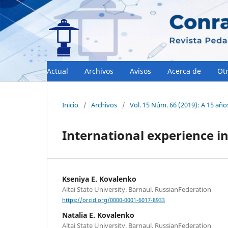
Actual
Archivos
Avisos
Acerca de
Otr
Inicio
/
Archivos
/
Vol. 15 Núm. 66 (2019): A 15 añ
International experience in
Kseniya E. Kovalenko
Altai State University. Barnaul. RussianFederation
https://orcid.org/0000-0001-6017-8933
Natalia E. Kovalenko
Altai State University. Barnaul. RussianFederation