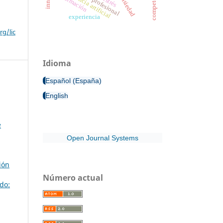
inteligencia artificial
formación
ansiedad
estrés
experiencia
g/lic
Idioma
Español (España)
English
e
Open Journal Systems
ión
Número actual
do: