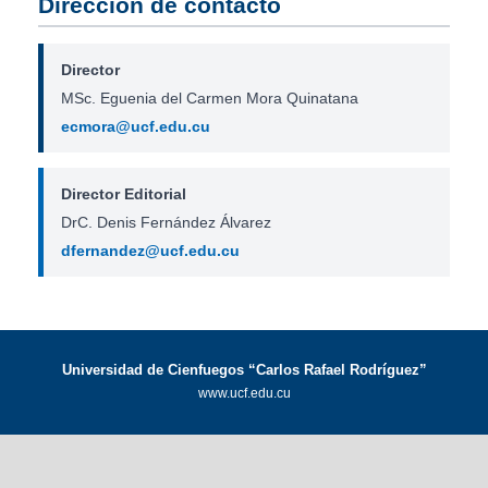
Dirección de contacto
Director
MSc. Eguenia del Carmen Mora Quinatana
ecmora@ucf.edu.cu
Director Editorial
DrC. Denis Fernández Álvarez
dfernandez@ucf.edu.cu
Universidad de Cienfuegos “Carlos Rafael Rodríguez”
www.ucf.edu.cu