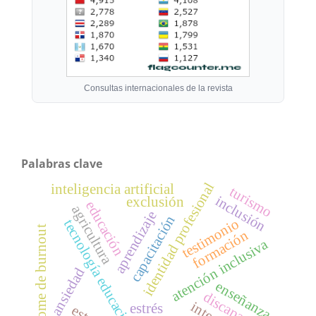
Consultas internacionales de la revista
Palabras clave
identidad profesional
inteligencia artificial
turismo
inclusión
exclusión
educación
agricultura
aprendizaje
capacitación
testimonio
tecnología educacional
síndrome de burnout
formación
atención inclusiva
ansiedad
enseñanza
discapacidad
estrés