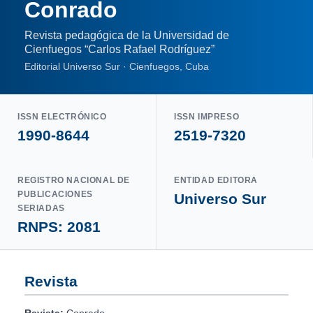
Conrado
Revista pedagógica de la Universidad de
Cienfuegos “Carlos Rafael Rodríguez”
Editorial Universo Sur · Cienfuegos, Cuba
ISSN ELECTRÓNICO
ISSN IMPRESO
1990-8644
2519-7320
REGISTRO NACIONAL DE
ENTIDAD EDITORA
PUBLICACIONES
Universo Sur
SERIADAS
RNPS: 2081
Revista
Revista:
Conrado