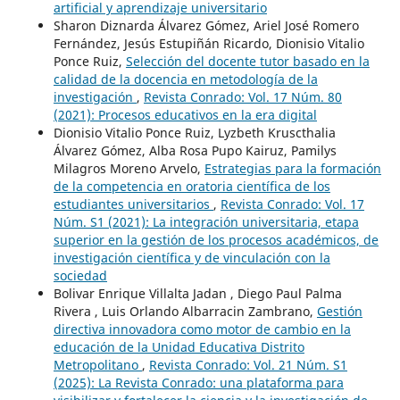
artificial y aprendizaje universitario
Sharon Diznarda Álvarez Gómez, Ariel José Romero
Fernández, Jesús Estupiñán Ricardo, Dionisio Vitalio
Ponce Ruiz,
Selección del docente tutor basado en la
calidad de la docencia en metodología de la
investigación
,
Revista Conrado: Vol. 17 Núm. 80
(2021): Procesos educativos en la era digital
Dionisio Vitalio Ponce Ruiz, Lyzbeth Kruscthalia
Álvarez Gómez, Alba Rosa Pupo Kairuz, Pamilys
Milagros Moreno Arvelo,
Estrategias para la formación
de la competencia en oratoria científica de los
estudiantes universitarios
,
Revista Conrado: Vol. 17
Núm. S1 (2021): La integración universitaria, etapa
superior en la gestión de los procesos académicos, de
investigación científica y de vinculación con la
sociedad
Bolivar Enrique Villalta Jadan , Diego Paul Palma
Rivera , Luis Orlando Albarracin Zambrano,
Gestión
directiva innovadora como motor de cambio en la
educación de la Unidad Educativa Distrito
Metropolitano
,
Revista Conrado: Vol. 21 Núm. S1
(2025): La Revista Conrado: una plataforma para