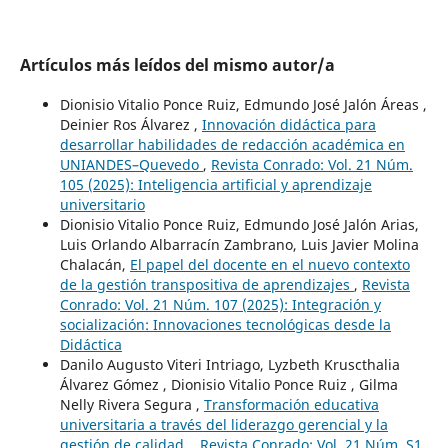
Artículos más leídos del mismo autor/a
Dionisio Vitalio Ponce Ruiz, Edmundo José Jalón Áreas ,
Deinier Ros Álvarez ,
Innovación didáctica para
desarrollar habilidades de redacción académica en
UNIANDES–Quevedo
,
Revista Conrado: Vol. 21 Núm.
105 (2025): Inteligencia artificial y aprendizaje
universitario
Dionisio Vitalio Ponce Ruiz, Edmundo José Jalón Arias,
Luis Orlando Albarracín Zambrano, Luis Javier Molina
Chalacán,
El papel del docente en el nuevo contexto
de la gestión transpositiva de aprendizajes
,
Revista
Conrado: Vol. 21 Núm. 107 (2025): Integración y
socialización: Innovaciones tecnológicas desde la
Didáctica
Danilo Augusto Viteri Intriago, Lyzbeth Kruscthalia
Álvarez Gómez , Dionisio Vitalio Ponce Ruiz , Gilma
Nelly Rivera Segura ,
Transformación educativa
universitaria a través del liderazgo gerencial y la
gestión de calidad.
,
Revista Conrado: Vol. 21 Núm. S1