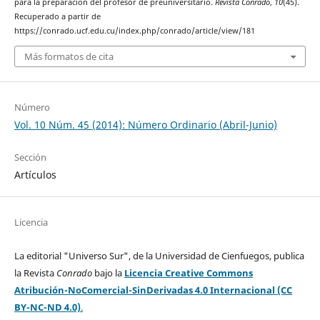
para la preparación del profesor de preuniversitario.
Revista Conrado
,
10
(45).
Recuperado a partir de
https://conrado.ucf.edu.cu/index.php/conrado/article/view/181
Más formatos de cita
Número
Vol. 10 Núm. 45 (2014): Número Ordinario (Abril-Junio)
Sección
Artículos
Licencia
La editorial "Universo Sur", de la Universidad de Cienfuegos, publica
la Revista
Conrado
bajo la
Licencia Creative Commons
Atribución-NoComercial-SinDerivadas 4.0 Internacional (CC
BY-NC-ND 4.0)
.