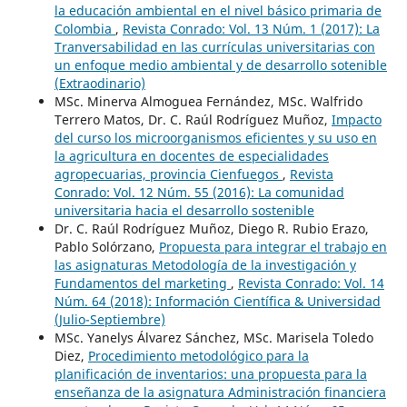
la educación ambiental en el nivel básico primaria de
Colombia
,
Revista Conrado: Vol. 13 Núm. 1 (2017): La
Tranversabilidad en las currículas universitarias con
un enfoque medio ambiental y de desarrollo sotenible
(Extraodinario)
MSc. Minerva Almoguea Fernández, MSc. Walfrido
Terrero Matos, Dr. C. Raúl Rodríguez Muñoz,
Impacto
del curso los microorganismos eficientes y su uso en
la agricultura en docentes de especialidades
agropecuarias, provincia Cienfuegos
,
Revista
Conrado: Vol. 12 Núm. 55 (2016): La comunidad
universitaria hacia el desarrollo sostenible
Dr. C. Raúl Rodríguez Muñoz, Diego R. Rubio Erazo,
Pablo Solórzano,
Propuesta para integrar el trabajo en
las asignaturas Metodología de la investigación y
Fundamentos del marketing
,
Revista Conrado: Vol. 14
Núm. 64 (2018): Información Científica & Universidad
(Julio-Septiembre)
MSc. Yanelys Álvarez Sánchez, MSc. Marisela Toledo
Diez,
Procedimiento metodológico para la
planificación de inventarios: una propuesta para la
enseñanza de la asignatura Administración financiera