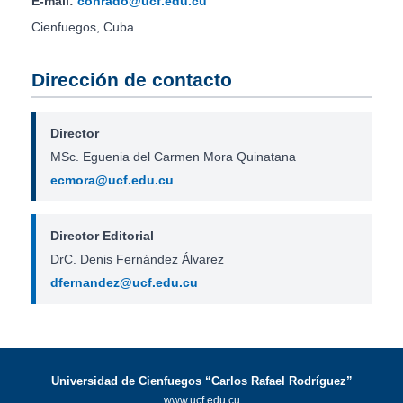
E-mail:
conrado@ucf.edu.cu
Cienfuegos, Cuba.
Dirección de contacto
Director
MSc. Eguenia del Carmen Mora Quinatana
ecmora@ucf.edu.cu
Director Editorial
DrC. Denis Fernández Álvarez
dfernandez@ucf.edu.cu
Universidad de Cienfuegos “Carlos Rafael Rodríguez”
www.ucf.edu.cu