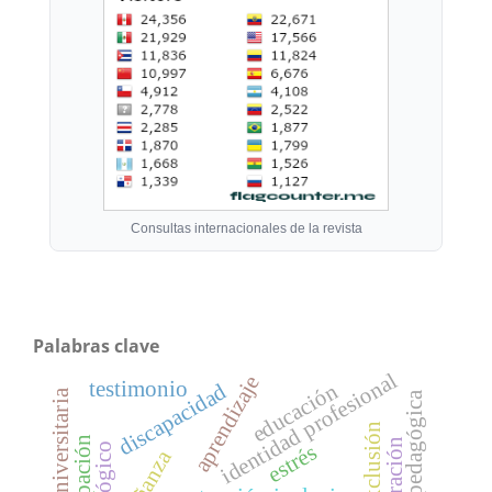
Consultas internacionales de la revista
Palabras clave
identidad profesional
aprendizaje
testimonio
educación
discapacidad
exclusión
integración
estrés