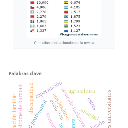
Consultas internacionales de la revista
Palabras clave
capacitación
discapacidad
síndrome de burnout
atención inclusiva
agricultura
docentes universitarios
empleadores
orientación familiar
estrés
exclusión
identidad profesional
ansiedad
formación
inclusión