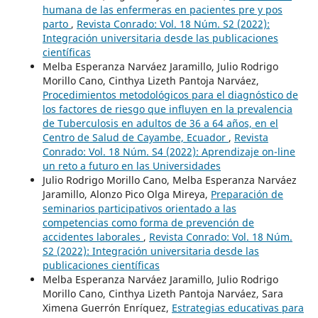
humana de las enfermeras en pacientes pre y pos
parto
,
Revista Conrado: Vol. 18 Núm. S2 (2022):
Integración universitaria desde las publicaciones
científicas
Melba Esperanza Narváez Jaramillo, Julio Rodrigo
Morillo Cano, Cinthya Lizeth Pantoja Narváez,
Procedimientos metodológicos para el diagnóstico de
los factores de riesgo que influyen en la prevalencia
de Tuberculosis en adultos de 36 a 64 años, en el
Centro de Salud de Cayambe, Ecuador
,
Revista
Conrado: Vol. 18 Núm. S4 (2022): Aprendizaje on-line
un reto a futuro en las Universidades
Julio Rodrigo Morillo Cano, Melba Esperanza Narváez
Jaramillo, Alonzo Pico Olga Mireya,
Preparación de
seminarios participativos orientado a las
competencias como forma de prevención de
accidentes laborales
,
Revista Conrado: Vol. 18 Núm.
S2 (2022): Integración universitaria desde las
publicaciones científicas
Melba Esperanza Narváez Jaramillo, Julio Rodrigo
Morillo Cano, Cinthya Lizeth Pantoja Narváez, Sara
Ximena Guerrón Enríquez,
Estrategias educativas para