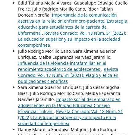
Edid Tatiana Mejía Álvarez, Guadalupe Eduvige Cuello
Freire, Julio Rodrigo Morillo Cano, Riber Fabian
Donoso Noroña,
Importancia de la comunicación
asertiva en la relación enfermero-paciente. Estrategia
educativa para estudiantes de la carrera de
Enfermería
,
Revista Conrado: Vol. 18 Núm. S1 (2022):
La educación superior y su impacto en la sociedad
contemporánea
Julio Rodrigo Morillo Cano, Sara Ximena Guerrón
Enriquez, Melba Esperanza Narváez Jaramillo,
Influencia de la violencia intrafamiliar en el
rendimiento académico de adolescentes
,
Revista
Conrado: Vol. 17 Núm. 81 (2021): Plagio y ética en
publicaciones científicas
Sara Ximena Guerrón Enríquez, Julio César Sigcha
Báez, Julio Rodrigo Morillo Cano, Melba Esperanza
Narváez Jaramillo,
Impacto social del embarazo en
adolescentes en la Unidad Educativa Consejo
Provincial Tulcán
,
Revista Conrado: Vol. 18 Núm. S1
(2022): La educación superior y su impacto en la
sociedad contemporánea
Danny Mauricio Sandoval Malquín, Julio Rodrigo