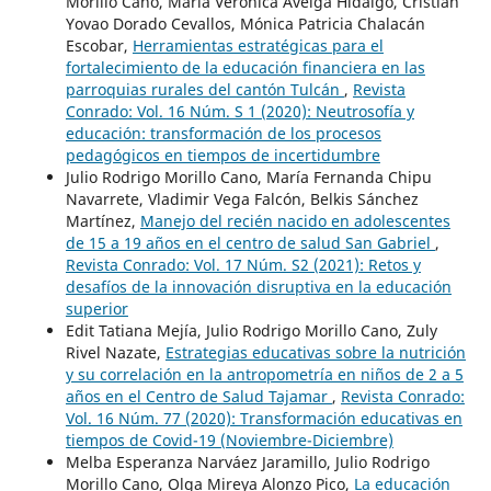
Morillo Cano, María Verónica Aveiga Hidalgo, Cristian
Yovao Dorado Cevallos, Mónica Patricia Chalacán
Escobar,
Herramientas estratégicas para el
fortalecimiento de la educación financiera en las
parroquias rurales del cantón Tulcán
,
Revista
Conrado: Vol. 16 Núm. S 1 (2020): Neutrosofía y
educación: transformación de los procesos
pedagógicos en tiempos de incertidumbre
Julio Rodrigo Morillo Cano, María Fernanda Chipu
Navarrete, Vladimir Vega Falcón, Belkis Sánchez
Martínez,
Manejo del recién nacido en adolescentes
de 15 a 19 años en el centro de salud San Gabriel
,
Revista Conrado: Vol. 17 Núm. S2 (2021): Retos y
desafíos de la innovación disruptiva en la educación
superior
Edit Tatiana Mejía, Julio Rodrigo Morillo Cano, Zuly
Rivel Nazate,
Estrategias educativas sobre la nutrición
y su correlación en la antropometría en niños de 2 a 5
años en el Centro de Salud Tajamar
,
Revista Conrado:
Vol. 16 Núm. 77 (2020): Transformación educativas en
tiempos de Covid-19 (Noviembre-Diciembre)
Melba Esperanza Narváez Jaramillo, Julio Rodrigo
Morillo Cano, Olga Mireya Alonzo Pico,
La educación