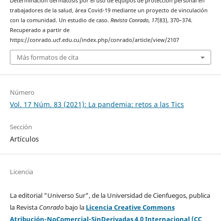
Determinación dermatosis por el uso de equipos de protección personal en
trabajadores de la salud, área Covid-19 mediante un proyecto de vinculación
con la comunidad. Un estudio de caso.
Revista Conrado
,
17
(83), 370–374.
Recuperado a partir de
https://conrado.ucf.edu.cu/index.php/conrado/article/view/2107
Más formatos de cita
Número
Vol. 17 Núm. 83 (2021): La pandemia: retos a las Tics
Sección
Artículos
Licencia
La editorial "Universo Sur", de la Universidad de Cienfuegos, publica
la Revista
Conrado
bajo la
Licencia Creative Commons
Atribución-NoComercial-SinDerivadas 4.0 Internacional (CC