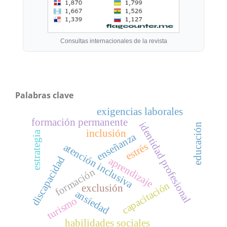
Consultas internacionales de la revista
Palabras clave
exigencias laborales
formación permanente
identidad profesional
educación
inclusión
estrategia
enseñanza
estrés
atención inclusiva
discapacidad
aprendizaje
formación
capacitación
exclusión
ansiedad
turismo
habilidades sociales