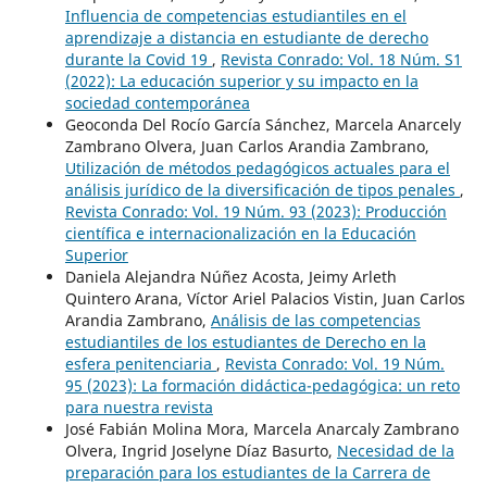
Influencia de competencias estudiantiles en el
aprendizaje a distancia en estudiante de derecho
durante la Covid 19
,
Revista Conrado: Vol. 18 Núm. S1
(2022): La educación superior y su impacto en la
sociedad contemporánea
Geoconda Del Rocío García Sánchez, Marcela Anarcely
Zambrano Olvera, Juan Carlos Arandia Zambrano,
Utilización de métodos pedagógicos actuales para el
análisis jurídico de la diversificación de tipos penales
,
Revista Conrado: Vol. 19 Núm. 93 (2023): Producción
científica e internacionalización en la Educación
Superior
Daniela Alejandra Núñez Acosta, Jeimy Arleth
Quintero Arana, Víctor Ariel Palacios Vistin, Juan Carlos
Arandia Zambrano,
Análisis de las competencias
estudiantiles de los estudiantes de Derecho en la
esfera penitenciaria
,
Revista Conrado: Vol. 19 Núm.
95 (2023): La formación didáctica-pedagógica: un reto
para nuestra revista
José Fabián Molina Mora, Marcela Anarcaly Zambrano
Olvera, Ingrid Joselyne Díaz Basurto,
Necesidad de la
preparación para los estudiantes de la Carrera de