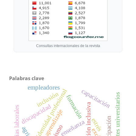
Consultas internacionales de la revista
Palabras clave
empleadores
capacitación
identidad profesional
inclusión
docentes universitarios
formación
atención inclusiva
discapacidad
exigencias laborales
aprendizaje
participación
estrés
enseñanza
turismo