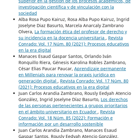
superior en la gestión de los procesos académicos, de
investigación científica y de vinculación con la
sociedad
Alba Rosa Pupo Kairuz, Rosa Alba Pupo Kairuz, Ingrid
Joselyne Diaz Basurto, Marcela Anarcaly Zambrano
Olvera,
La formación ética del profesor de derecho y
su incidencia en la docencia universitaria
,
Revista
Conrado: Vol. 17 Núm. 80 (2021): Procesos educativos
en la era digital
Manaces Esaud Gaspar Santos, Orlando Iván
Ronquillo Riera, Génesis Karolina Robles Zambrano,
César Elias Paucar Paucar,
Aprendizaje permanente
en Millenials para renovar la praxis jurídica en
generación digital
,
Revista Conrado: Vol. 17 Núm. 80
(2021): Procesos educativos en la era digital
Juan Carlos Arandia Zambrano, Rously Eedyah Atencio
González, Ingrid Joselyne Díaz Basurto,
Los derechos
de las personas pertenecientes a grupos prioritarios
en el ámbito universitario en Ecuador
,
Revista
Conrado: Vol. 18 Núm. 85 (2022): Formación e
información por un desarrollo sostenible
Juan Carlos Arandia Zambrano, Manaces Esaud
Gaspar Santos, Rously Eedyah Atencio González,