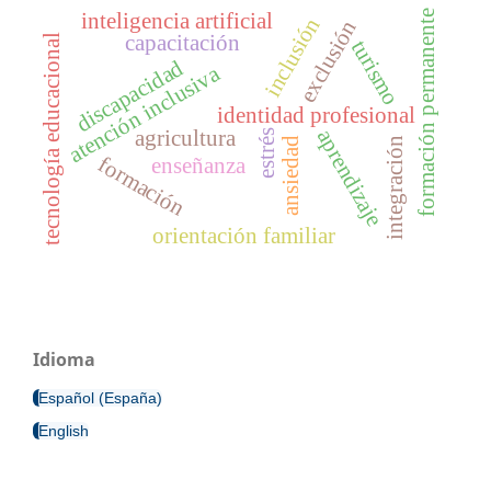
inteligencia artificial
formación permanente
inclusión
exclusión
capacitación
tecnología educacional
turismo
discapacidad
atención inclusiva
identidad profesional
agricultura
aprendizaje
estrés
integración
ansiedad
formación
enseñanza
orientación familiar
Idioma
Español (España)
English