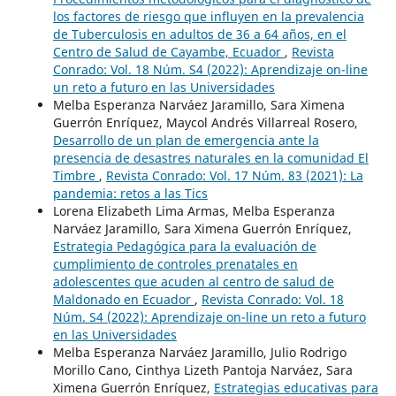
los factores de riesgo que influyen en la prevalencia
de Tuberculosis en adultos de 36 a 64 años, en el
Centro de Salud de Cayambe, Ecuador
,
Revista
Conrado: Vol. 18 Núm. S4 (2022): Aprendizaje on-line
un reto a futuro en las Universidades
Melba Esperanza Narváez Jaramillo, Sara Ximena
Guerrón Enríquez, Maycol Andrés Villarreal Rosero,
Desarrollo de un plan de emergencia ante la
presencia de desastres naturales en la comunidad El
Timbre
,
Revista Conrado: Vol. 17 Núm. 83 (2021): La
pandemia: retos a las Tics
Lorena Elizabeth Lima Armas, Melba Esperanza
Narváez Jaramillo, Sara Ximena Guerrón Enríquez,
Estrategia Pedagógica para la evaluación de
cumplimiento de controles prenatales en
adolescentes que acuden al centro de salud de
Maldonado en Ecuador
,
Revista Conrado: Vol. 18
Núm. S4 (2022): Aprendizaje on-line un reto a futuro
en las Universidades
Melba Esperanza Narváez Jaramillo, Julio Rodrigo
Morillo Cano, Cinthya Lizeth Pantoja Narváez, Sara
Ximena Guerrón Enríquez,
Estrategias educativas para