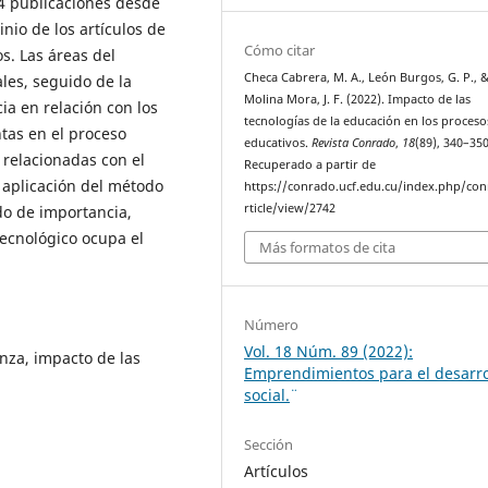
94 publicaciones desde
nio de los artículos de
Cómo citar
os. Las áreas del
Checa Cabrera, M. A., León Burgos, G. P., 
les, seguido de la
Molina Mora, J. F. (2022). Impacto de las
ia en relación con los
tecnologías de la educación en los proceso
ntas en el proceso
educativos.
Revista Conrado
,
18
(89), 340–350
 relacionadas con el
Recuperado a partir de
a aplicación del método
https://conrado.ucf.edu.cu/index.php/co
rticle/view/2742
do de importancia,
tecnológico ocupa el
Más formatos de cita
Número
Vol. 18 Núm. 89 (2022):
nza, impacto de las
¨Emprendimientos para el desarro
social.¨
Sección
Artículos