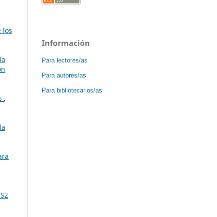
 los
Información
la
Para lectores/as
ón
Para autores/as
Para bibliotecarios/as
es
,
la
ara
 S2