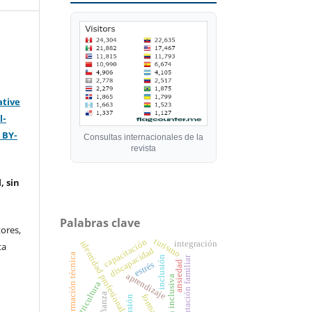
ative
l-
 BY-
Consultas internacionales de la
revista
, sin
Palabras clave
ores,
turismo
capacitación
integración
identidad profesional
ta
discapacidad
formación técnica
orientación familiar
inclusión
ansiedad
estrés
aprendizaje
atención inclusiva
agricultura
enseñanza
formación