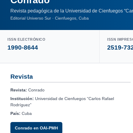
Revista pedagógica de la Universidad de Cienfuegos “Car
Editorial Universo Sur · Cienfuegos, Cuba
ISSN ELECTRÓNICO
ISSN IMPRES
1990-8644
2519-73
Revista
Revista:
Conrado
Institución:
Universidad de Cienfuegos “Carlos Rafael
Rodríguez”
País:
Cuba
Conrado en OAI-PMH