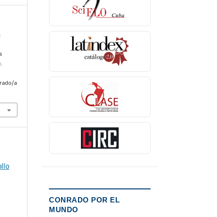
&
s
.
nrado/a
llo
CONRADO POR EL
MUNDO