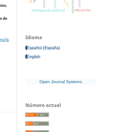
exclusión
ios.
educación
inteligencia artificial
s de
Idioma
g/lic
Español (España)
English
Open Journal Systems
Número actual