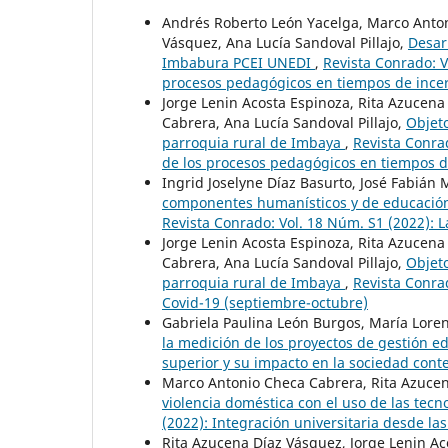
Andrés Roberto León Yacelga, Marco Anton
Vásquez, Ana Lucía Sandoval Pillajo,
Desarr
Imbabura PCEI UNEDI
,
Revista Conrado: V
procesos pedagógicos en tiempos de ince
Jorge Lenin Acosta Espinoza, Rita Azucen
Cabrera, Ana Lucía Sandoval Pillajo,
Objet
parroquia rural de Imbaya
,
Revista Conra
de los procesos pedagógicos en tiempos 
Ingrid Joselyne Díaz Basurto, José Fabián
componentes humanísticos y de educación 
Revista Conrado: Vol. 18 Núm. S1 (2022): 
Jorge Lenin Acosta Espinoza, Rita Azucen
Cabrera, Ana Lucía Sandoval Pillajo,
Objet
parroquia rural de Imbaya
,
Revista Conra
Covid-19 (septiembre-octubre)
Gabriela Paulina León Burgos, María Loren
la medición de los proyectos de gestión e
superior y su impacto en la sociedad con
Marco Antonio Checa Cabrera, Rita Azuce
violencia doméstica con el uso de las tecn
(2022): Integración universitaria desde las
Rita Azucena Díaz Vásquez, Jorge Lenin A