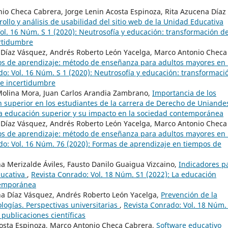
io Checa Cabrera, Jorge Lenin Acosta Espinoza, Rita Azucena Díaz
ollo y análisis de usabilidad del sitio web de la Unidad Educativa
ol. 16 Núm. S 1 (2020): Neutrosofía y educación: transformación de
rtidumbre
a Díaz Vásquez, Andrés Roberto León Yacelga, Marco Antonio Checa
os de aprendizaje: método de enseñanza para adultos mayores en 
do: Vol. 16 Núm. S 1 (2020): Neutrosofía y educación: transformaci
de incertidumbre
 Molina Mora, Juan Carlos Arandia Zambrano,
Importancia de los
superior en los estudiantes de la carrera de Derecho de Uniand
La educación superior y su impacto en la sociedad contemporánea
a Díaz Vásquez, Andrés Roberto León Yacelga, Marco Antonio Checa
os de aprendizaje: método de enseñanza para adultos mayores en 
do: Vol. 16 Núm. 76 (2020): Formas de aprendizaje en tiempos de
a Merizalde Áviles, Fausto Danilo Guaigua Vizcaino,
Indicadores p
ducativa
,
Revista Conrado: Vol. 18 Núm. S1 (2022): La educación
temporánea
na Díaz Vásquez, Andrés Roberto León Yacelga,
Prevención de la
ologías. Perspectivas universitarias
,
Revista Conrado: Vol. 18 Núm.
 publicaciones científicas
costa Espinoza, Marco Antonio Checa Cabrera,
Software educativo