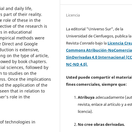
l and daily life,
part of their reality.
Licencia
 role of these in the
ective of the research is
La editorial "Universo Sur", de la
s in educational
Universidad de Cienfuegos, publica la
empirical methods were
Revista
Conrado
bajo la
Licencia Cre
 Direct and Google
uction is extensive,
Commons Atribución-NoComercia
g on the type of article,
SinDerivadas 4.0 Internacional (CC
llowed by book chapters.
NC-ND 4.0)
.
ial sciences, followed by
on to studies on the
Usted puede compartir el material
cess. Once the implications
fines comerciales, siempre que:
nd the application of the
een that in relation to
er's role in the
Atribuya
adecuadamente (aut
revista, enlace al artículo y a es
licencia).
of technologies in
No cree obras derivadas.