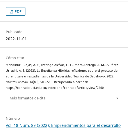
PDF
Publicado
2022-11-01
Cómo citar
Mendiburu Rojas, A. F., Intriago Alcívar, G. C., Mora Aristega, A. M., & Pérez
Urruchi, A. E. (2022). La Enseñanza Híbrida: reflexiones sobre el proceso de
aprendizaje en estudiantes de la Universidad Técnica de Babahoyo. 2022.
Revista Conrado
,
18
(89), 508–515. Recuperado a partir de
https://conrado.ucf.edu.cu/index.php/conrado/article/view/2760
Más formatos de cita
Número
Vol. 18 Núm. 89 (2022): ¨Emprendimientos para el desarrollo