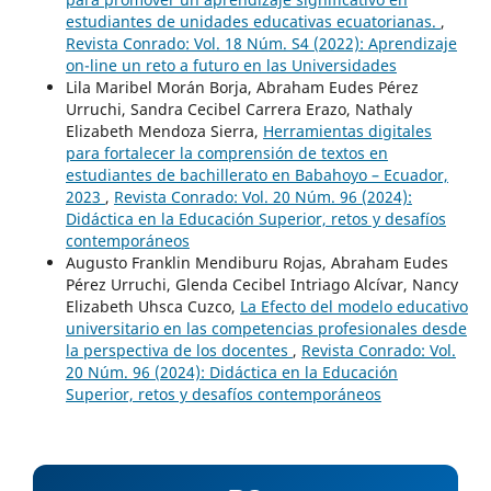
estudiantes de unidades educativas ecuatorianas.
,
Revista Conrado: Vol. 18 Núm. S4 (2022): Aprendizaje
on-line un reto a futuro en las Universidades
Lila Maribel Morán Borja, Abraham Eudes Pérez
Urruchi, Sandra Cecibel Carrera Erazo, Nathaly
Elizabeth Mendoza Sierra,
Herramientas digitales
para fortalecer la comprensión de textos en
estudiantes de bachillerato en Babahoyo – Ecuador,
2023
,
Revista Conrado: Vol. 20 Núm. 96 (2024):
Didáctica en la Educación Superior, retos y desafíos
contemporáneos
Augusto Franklin Mendiburu Rojas, Abraham Eudes
Pérez Urruchi, Glenda Cecibel Intriago Alcívar, Nancy
Elizabeth Uhsca Cuzco,
La Efecto del modelo educativo
universitario en las competencias profesionales desde
la perspectiva de los docentes
,
Revista Conrado: Vol.
20 Núm. 96 (2024): Didáctica en la Educación
Superior, retos y desafíos contemporáneos