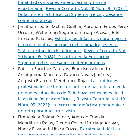
habilidades sociales en educación primaria
ecuatoriana
,
Revista Conrado: Vol. 20 Núm. 96 (2024):
Didáctica en la Educación Superior, retos y desafíos
contemporáneos
Jonathan Leonel Molina Guillén, Abraham Eudes Pérez
Urruchi, Wellintong Segundo Intriago Alcívar, Eder
Intriago-Palacios,
Estrategias didácticas para mejorar
el rendimiento académico del idioma Inglés en el
Sistema Educativo Ecuatoriano
,
Revista Conrado: Vol.
20 Núm. 96 (2024): Didáctica en la Educación
Superior, retos y desafíos contemporáneos
Patricia Sánchez Cabezas, Francisco Alejandro
Amaiquema Márquez, Dayana Navas Jiménez,
Augusto Franklin Mendiburu Rojas,
Las aptitudes
profesionales de los estudiantes de bachillerato en las
unidades educativas de Babahoyo: reflexiones desde
la evaluación psicométrica.
,
Revista Conrado: Vol. 19
Núm. 95 (2023): La formación didáctica-pedagógica:
un reto para nuestra revista
Flor Violeta Roldan Yance, Augusto Franklin
Mendiburu Rojas, Glenda Cecibel Intriago Alcívar,
Nancy Elizabeth Uhsca Cuzco,
Estrategia didáctica
para promover un aprendizaje significativo en