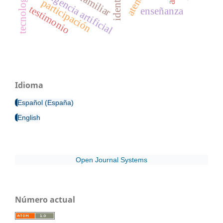
inteligencia artificial
participación
testimonio
enseñanza
Idioma
Español (España)
English
Open Journal Systems
Número actual