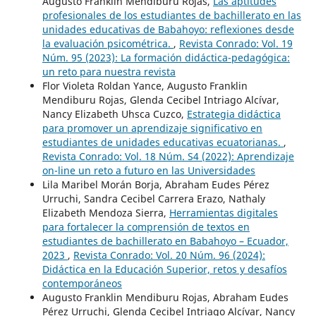
Augusto Franklin Mendiburu Rojas,
Las aptitudes
profesionales de los estudiantes de bachillerato en las
unidades educativas de Babahoyo: reflexiones desde
la evaluación psicométrica.
,
Revista Conrado: Vol. 19
Núm. 95 (2023): La formación didáctica-pedagógica:
un reto para nuestra revista
Flor Violeta Roldan Yance, Augusto Franklin
Mendiburu Rojas, Glenda Cecibel Intriago Alcívar,
Nancy Elizabeth Uhsca Cuzco,
Estrategia didáctica
para promover un aprendizaje significativo en
estudiantes de unidades educativas ecuatorianas.
,
Revista Conrado: Vol. 18 Núm. S4 (2022): Aprendizaje
on-line un reto a futuro en las Universidades
Lila Maribel Morán Borja, Abraham Eudes Pérez
Urruchi, Sandra Cecibel Carrera Erazo, Nathaly
Elizabeth Mendoza Sierra,
Herramientas digitales
para fortalecer la comprensión de textos en
estudiantes de bachillerato en Babahoyo – Ecuador,
2023
,
Revista Conrado: Vol. 20 Núm. 96 (2024):
Didáctica en la Educación Superior, retos y desafíos
contemporáneos
Augusto Franklin Mendiburu Rojas, Abraham Eudes
Pérez Urruchi, Glenda Cecibel Intriago Alcívar, Nancy