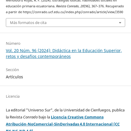
Mendiburu Rojas, A. F. (2024). Estrategias lúdicas: habilidades sociales en
educación primaria ecuatoriana.
Revista Conrado
,
20
(96), 367–376. Recuperado
a partir de https://conrado.ucf.edu.cu/index.php/conrado/article/view/3590
Más formatos de cita
Número
Vol. 20 Núm. 96 (2024): Didáctica en la Educación Superior,
retos y desafíos contemporáneos
Sección
Artículos
Licencia
La editorial "Universo Sur", de la Universidad de Cienfuegos, publica
la Revista
Conrado
bajo la
Licencia Creative Commons
Atribución-NoComercial-SinDerivadas 4.0 Internacional (CC
BY-NC-ND 4.0)
.