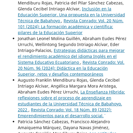
Mendiburu Rojas, Patricia del Pilar Sánchez Cabezas,
Glenda Cecibel Intriago Alcívar,
Inclusión en la
Educación Superior. Una propuesta en la Universidad
Técnica de Babahoyo
,
Revista Conrado: Vol. 20 Núm.
101 (2024): La formación académica y científica:
pilares de la Educación Superior
Jonathan Leonel Molina Guillén, Abraham Eudes Pérez
Urruchi, Wellintong Segundo Intriago Alcívar, Eder
Intriago-Palacios,
Estrategias didácticas para mejorar
el rendimiento académico del idioma Inglés en el
Sistema Educativo Ecuatoriano
,
Revista Conrado: Vol.
20 Núm. 96 (2024): Didáctica en la Educación
Superior, retos y desafíos contemporáneos
Augusto Franklin Mendiburu Rojas, Glenda Cecibel
Intriago Alcívar, Angélica Margara Mora Aristega,
Abraham Eudes Pérez Urruchi,
La Enseñanza Híbrida:
reflexiones sobre el proceso de aprendizaje en
estudiantes de la Universidad Técnica de Babahoyo.
2022
,
Revista Conrado: Vol. 18 Núm. 89 (2022):
¨Emprendimientos para el desarrollo social.¨
Patricia Sánchez Cabezas, Francisco Alejandro
Amaiquema Márquez, Dayana Navas Jiménez,