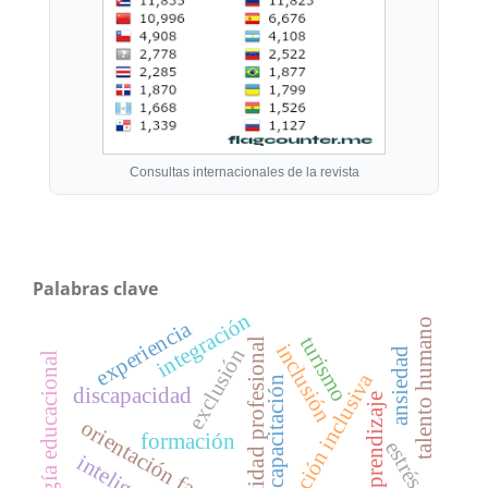
Consultas internacionales de la revista
Palabras clave
integración
experiencia
talento humano
turismo
identidad profesional
inclusión
exclusión
ansiedad
tecnología educacional
atención inclusiva
capacitación
discapacidad
aprendizaje
orientación familiar
formación
estrés