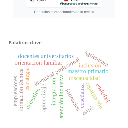
Consultas internacionales de la revista
Palabras clave
agricultura
docentes universitarios
identidad profesional
orientación familiar
inclusión
estrategia
maestro primario
formación técnica
atención inclusiva
discapacidad
empleadores
integración
capacitación
ansiedad
enseñanza
aprendizaje
exclusión
formación
estrés