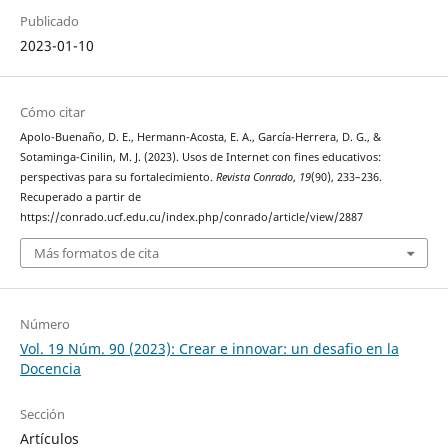
Publicado
2023-01-10
Cómo citar
Apolo-Buenaño, D. E., Hermann-Acosta, E. A., García-Herrera, D. G., &
Sotaminga-Cinilin, M. J. (2023). Usos de Internet con fines educativos:
perspectivas para su fortalecimiento.
Revista Conrado
,
19
(90), 233–236.
Recuperado a partir de
https://conrado.ucf.edu.cu/index.php/conrado/article/view/2887
Más formatos de cita
Número
Vol. 19 Núm. 90 (2023): Crear e innovar: un desafio en la
Docencia
Sección
Artículos