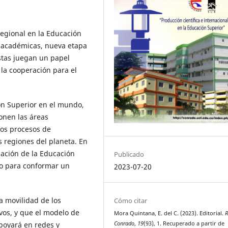
regional en la Educación
es académicas, nueva etapa
stas juegan un papel
 la cooperación para el
ón Superior en el mundo,
ponen las áreas
los procesos de
 regiones del planeta. En
zación de la Educación
Publicado
o para conformar un
2023-07-20
la movilidad de los
Cómo citar
ivos, y que el modelo de
Mora Quintana, E. del C. (2023). Editorial.
R
Conrado
,
19
(93), 1. Recuperado a partir de
apoyará en redes y