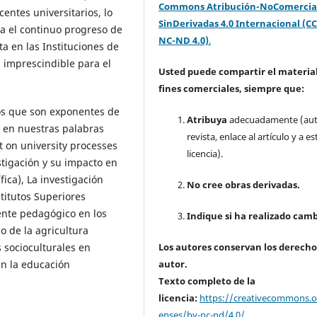
Commons Atribución-NoComercia
entes universitarios, lo
SinDerivadas 4.0 Internacional (CC
a el continuo progreso de
NC-ND 4.0)
.
ta en las Instituciones de
 imprescindible para el
Usted puede compartir el material
fines comerciales, siempre que:
los que son exponentes de
Atribuya
adecuadamente (aut
s en nuestras palabras
revista, enlace al artículo y a es
t on university processes
licencia).
stigación y su impacto en
fica), La investigación
No cree obras derivadas.
stitutos Superiores
ente pedagógico en los
Indique si ha realizado camb
o de la agricultura
 socioculturales en
Los autores conservan los derecho
en la educación
autor.
Texto completo de la
licencia:
https://creativecommons.or
enses/by-nc-nd/4.0/