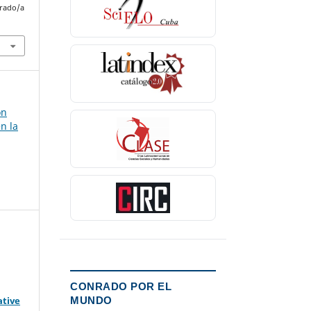
nrado/a
ón
en la
CONRADO POR EL
MUNDO
ative