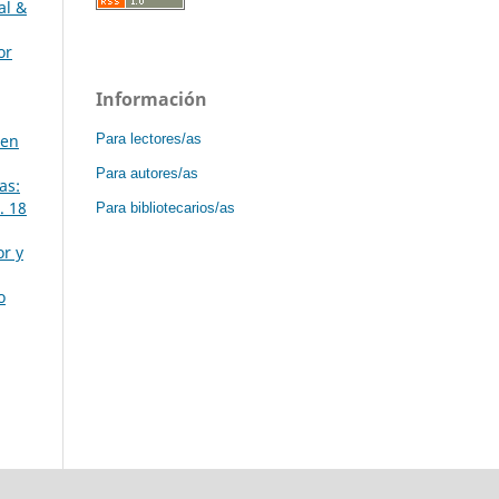
al &
or
Información
Para lectores/as
 en
Para autores/as
as:
. 18
Para bibliotecarios/as
or y
o