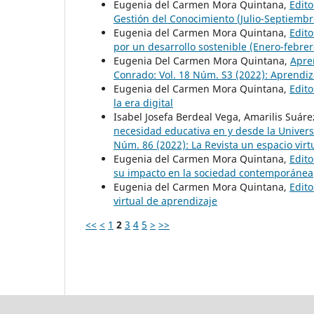
Eugenia del Carmen Mora Quintana,
Edito
Gestión del Conocimiento (Julio-Septiembr
Eugenia del Carmen Mora Quintana,
Edito
por un desarrollo sostenible (Enero-febrer
Eugenia Del Carmen Mora Quintana,
Apre
Conrado: Vol. 18 Núm. S3 (2022): Aprendiza
Eugenia del Carmen Mora Quintana,
Edito
la era digital
Isabel Josefa Berdeal Vega, Amarilis Suá
necesidad educativa en y desde la Univers
Núm. 86 (2022): La Revista un espacio virt
Eugenia del Carmen Mora Quintana,
Edito
su impacto en la sociedad contemporánea
Eugenia del Carmen Mora Quintana,
Edito
virtual de aprendizaje
<<
<
1
2
3
4
5
>
>>