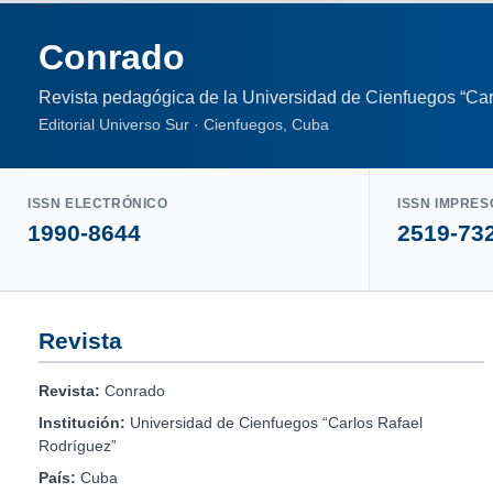
Conrado
Revista pedagógica de la Universidad de Cienfuegos “Car
Editorial Universo Sur · Cienfuegos, Cuba
ISSN ELECTRÓNICO
ISSN IMPRES
1990-8644
2519-73
Revista
Revista:
Conrado
Institución:
Universidad de Cienfuegos “Carlos Rafael
Rodríguez”
País:
Cuba