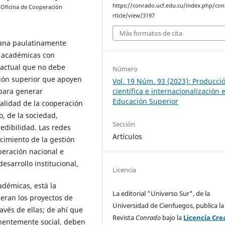
https://conrado.ucf.edu.cu/index.php/co
Oficina de Cooperación
.
rticle/view/3197
Más formatos de cita
gana paulatinamente
s académicas con
d actual que no debe
Número
ción superior que apoyen
Vol. 19 Núm. 93 (2023): Producci
para generar
científica e internacionalización 
Educación Superior
calidad de la cooperación
o, de la sociedad,
Sección
edibilidad. Las redes
Artículos
cimiento de la gestión
peración nacional e
esarrollo institucional,
Licencia
adémicas, está la
La editorial "Universo Sur", de la
neran los proyectos de
Universidad de Cienfuegos, publica la
avés de ellas; de ahí que
Revista
Conrado
bajo la
Licencia Cre
nentemente social, deben