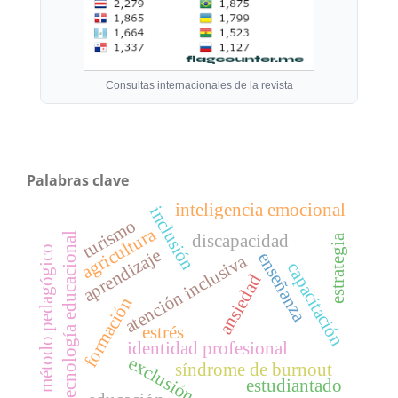
Consultas internacionales de la revista
Palabras clave
inteligencia emocional
inclusión
turismo
agricultura
tecnología educacional
discapacidad
estrategia
método pedagógico
aprendizaje
enseñanza
atención inclusiva
capacitación
ansiedad
formación
estrés
identidad profesional
exclusión
síndrome de burnout
estudiantado