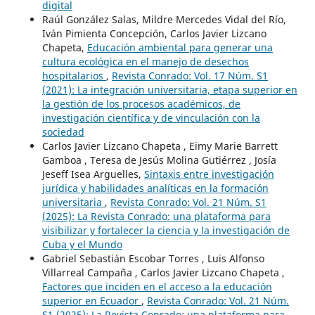
digital
Raúl González Salas, Mildre Mercedes Vidal del Río,
Iván Pimienta Concepción, Carlos Javier Lizcano
Chapeta,
Educación ambiental para generar una
cultura ecológica en el manejo de desechos
hospitalarios
,
Revista Conrado: Vol. 17 Núm. S1
(2021): La integración universitaria, etapa superior en
la gestión de los procesos académicos, de
investigación científica y de vinculación con la
sociedad
Carlos Javier Lizcano Chapeta , Eimy Marie Barrett
Gamboa , Teresa de Jesús Molina Gutiérrez , Josía
Jeseff Isea Arguelles,
Sintaxis entre investigación
jurídica y habilidades analíticas en la formación
universitaria
,
Revista Conrado: Vol. 21 Núm. S1
(2025): La Revista Conrado: una plataforma para
visibilizar y fortalecer la ciencia y la investigación de
Cuba y el Mundo
Gabriel Sebastián Escobar Torres , Luis Alfonso
Villarreal Campaña , Carlos Javier Lizcano Chapeta ,
Factores que inciden en el acceso a la educación
superior en Ecuador
,
Revista Conrado: Vol. 21 Núm.
S1 (2025): La Revista Conrado: una plataforma para