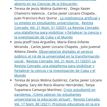
abierto en las Ciencias de la Educación.
Teresa de Jesús Molina Gutiérrez , Diego Xavier
Chamorro Valencia , Carlos Javier Lizcano Chapeta ,
Juan Francisco Ruiz Quiroz ,
La inteligencia artificial y
su empleo en estudiantes universitarios
,
Revista
Conrado: Vol. 21 Núm. S1 (2025): La Revista Conrado:
una plataforma para visibilizar y fortalecer la ciencia y
la investigación de Cuba y el Mundo
Josía Jeseff Isea Arguelles, María Elena Infante
Miranda , Carlos Javier Lizcano Chapeta , Julio Juvenal
Aldana Zavala,
Observatorios digitales al servicio
público: el rol de la universidad en la transformación
social
,
Revista Conrado: Vol. 21 Núm. S1 (2025): La
Revista Conrado: una plataforma para visibilizar y
fortalecer la ciencia y la investigación de Cuba y el
Mundo
Teresa de Jesús Molina Gutiérrez, Carlos Javier Lizcano
Chapeta, Sary del Rocío Álvarez Hernández, Tanya
Tupamara Camargo Martínez,
Crisis estudiantil en
pandemia. ¿Cómo valoran los estudiantes
universitarios la educación virtual?
,
Revista Conrado:
Vol. 17 Núm. 80 (2021): Procesos educativos en la era