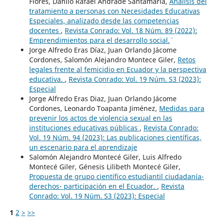
Flores, Danilo Rafael Andrade Santamaría,
Análisis del
tratamiento a personas con Necesidades Educativas
Especiales, analizado desde las competencias
docentes
,
Revista Conrado: Vol. 18 Núm. 89 (2022):
¨Emprendimientos para el desarrollo social.¨
Jorge Alfredo Eras Díaz, Juan Orlando Jácome
Cordones, Salomón Alejandro Montece Giler,
Retos
legales frente al femicidio en Ecuador y la perspectiva
educativa.
,
Revista Conrado: Vol. 19 Núm. S3 (2023):
Especial
Jorge Alfredo Eras Diaz, Juan Orlando Jácome
Cordones, Leonardo Toapanta Jiménez,
Medidas para
prevenir los actos de violencia sexual en las
instituciones educativas públicas
,
Revista Conrado:
Vol. 19 Núm. 94 (2023): Las publicaciones científicas,
un escenario para el aprendizaje
Salomón Alejandro Montecé Giler, Luis Alfredo
Montecé Giler, Génesis Lilibeth Montecé Giler,
Propuesta de grupo científico estudiantil ciudadanía-
derechos- participación en el Ecuador.
,
Revista
Conrado: Vol. 19 Núm. S3 (2023): Especial
1
2
>
>>