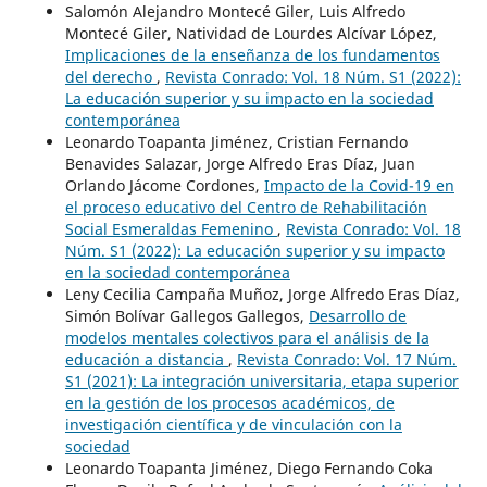
Salomón Alejandro Montecé Giler, Luis Alfredo
Montecé Giler, Natividad de Lourdes Alcívar López,
Implicaciones de la enseñanza de los fundamentos
del derecho
,
Revista Conrado: Vol. 18 Núm. S1 (2022):
La educación superior y su impacto en la sociedad
contemporánea
Leonardo Toapanta Jiménez, Cristian Fernando
Benavides Salazar, Jorge Alfredo Eras Díaz, Juan
Orlando Jácome Cordones,
Impacto de la Covid-19 en
el proceso educativo del Centro de Rehabilitación
Social Esmeraldas Femenino
,
Revista Conrado: Vol. 18
Núm. S1 (2022): La educación superior y su impacto
en la sociedad contemporánea
Leny Cecilia Campaña Muñoz, Jorge Alfredo Eras Díaz,
Simón Bolívar Gallegos Gallegos,
Desarrollo de
modelos mentales colectivos para el análisis de la
educación a distancia
,
Revista Conrado: Vol. 17 Núm.
S1 (2021): La integración universitaria, etapa superior
en la gestión de los procesos académicos, de
investigación científica y de vinculación con la
sociedad
Leonardo Toapanta Jiménez, Diego Fernando Coka