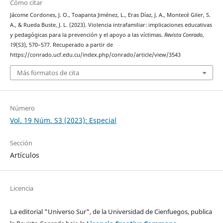
Cómo citar
Jácome Cordones, J. O., Toapanta Jiménez, L., Eras Díaz, J. A., Montecé Giler, S.
A., & Rueda Buste, J. L. (2023). Violencia intrafamiliar: implicaciones educativas
y pedagógicas para la prevención y el apoyo a las víctimas.
Revista Conrado
,
19
(S3), 570–577. Recuperado a partir de
https://conrado.ucf.edu.cu/index.php/conrado/article/view/3543
Más formatos de cita
Número
Vol. 19 Núm. S3 (2023): Especial
Sección
Artículos
Licencia
La editorial "Universo Sur", de la Universidad de Cienfuegos, publica