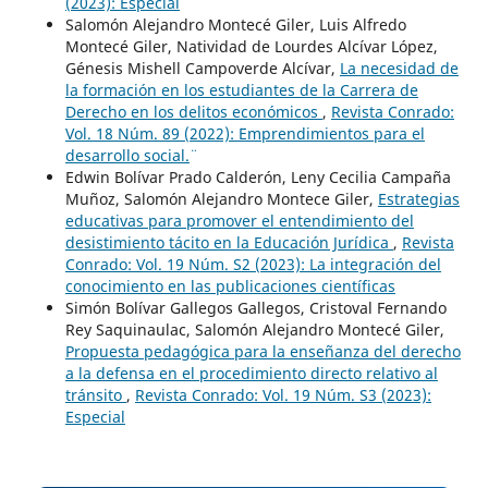
(2023): Especial
Salomón Alejandro Montecé Giler, Luis Alfredo
Montecé Giler, Natividad de Lourdes Alcívar López,
Génesis Mishell Campoverde Alcívar,
La necesidad de
la formación en los estudiantes de la Carrera de
Derecho en los delitos económicos
,
Revista Conrado:
Vol. 18 Núm. 89 (2022): ¨Emprendimientos para el
desarrollo social.¨
Edwin Bolívar Prado Calderón, Leny Cecilia Campaña
Muñoz, Salomón Alejandro Montece Giler,
Estrategias
educativas para promover el entendimiento del
desistimiento tácito en la Educación Jurídica
,
Revista
Conrado: Vol. 19 Núm. S2 (2023): La integración del
conocimiento en las publicaciones científicas
Simón Bolívar Gallegos Gallegos, Cristoval Fernando
Rey Saquinaulac, Salomón Alejandro Montecé Giler,
Propuesta pedagógica para la enseñanza del derecho
a la defensa en el procedimiento directo relativo al
tránsito
,
Revista Conrado: Vol. 19 Núm. S3 (2023):
Especial