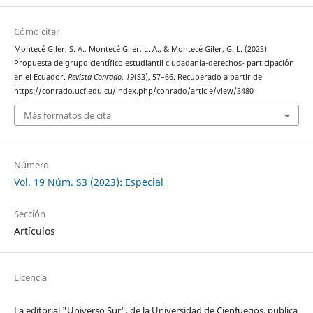
Cómo citar
Montecé Giler, S. A., Montecé Giler, L. A., & Montecé Giler, G. L. (2023).
Propuesta de grupo científico estudiantil ciudadanía-derechos- participación
en el Ecuador.
Revista Conrado
,
19
(S3), 57–66. Recuperado a partir de
https://conrado.ucf.edu.cu/index.php/conrado/article/view/3480
Más formatos de cita
Número
Vol. 19 Núm. S3 (2023): Especial
Sección
Artículos
Licencia
La editorial "Universo Sur", de la Universidad de Cienfuegos, publica