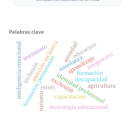
Palabras clave
atención inclusiva
educación
ansiedad
inteligencia emocional
testimonio
integración
enseñanza
aprendizaje
formación permanente
inclusión
formación
identidad profesional
discapacidad
exclusión
agricultura
estrés
turismo
capacitación
tecnología educacional