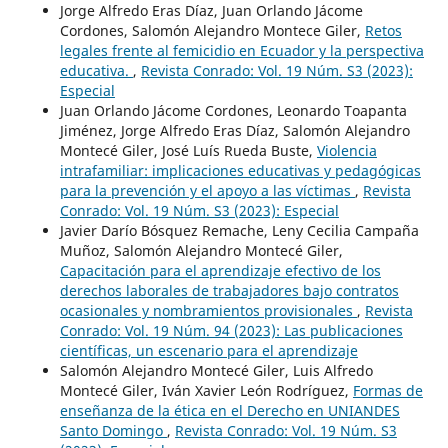
Jorge Alfredo Eras Díaz, Juan Orlando Jácome
Cordones, Salomón Alejandro Montece Giler,
Retos
legales frente al femicidio en Ecuador y la perspectiva
educativa.
,
Revista Conrado: Vol. 19 Núm. S3 (2023):
Especial
Juan Orlando Jácome Cordones, Leonardo Toapanta
Jiménez, Jorge Alfredo Eras Díaz, Salomón Alejandro
Montecé Giler, José Luís Rueda Buste,
Violencia
intrafamiliar: implicaciones educativas y pedagógicas
para la prevención y el apoyo a las víctimas
,
Revista
Conrado: Vol. 19 Núm. S3 (2023): Especial
Javier Darío Bósquez Remache, Leny Cecilia Campaña
Muñoz, Salomón Alejandro Montecé Giler,
Capacitación para el aprendizaje efectivo de los
derechos laborales de trabajadores bajo contratos
ocasionales y nombramientos provisionales
,
Revista
Conrado: Vol. 19 Núm. 94 (2023): Las publicaciones
científicas, un escenario para el aprendizaje
Salomón Alejandro Montecé Giler, Luis Alfredo
Montecé Giler, Iván Xavier León Rodríguez,
Formas de
enseñanza de la ética en el Derecho en UNIANDES
Santo Domingo
,
Revista Conrado: Vol. 19 Núm. S3