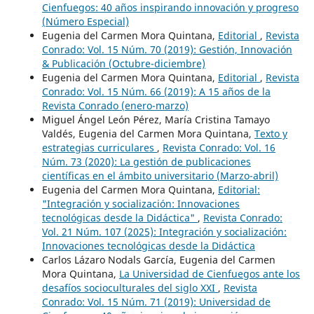
Cienfuegos: 40 años inspirando innovación y progreso
(Número Especial)
Eugenia del Carmen Mora Quintana,
Editorial
,
Revista
Conrado: Vol. 15 Núm. 70 (2019): Gestión, Innovación
& Publicación (Octubre-diciembre)
Eugenia del Carmen Mora Quintana,
Editorial
,
Revista
Conrado: Vol. 15 Núm. 66 (2019): A 15 años de la
Revista Conrado (enero-marzo)
Miguel Ángel León Pérez, María Cristina Tamayo
Valdés, Eugenia del Carmen Mora Quintana,
Texto y
estrategias curriculares
,
Revista Conrado: Vol. 16
Núm. 73 (2020): La gestión de publicaciones
científicas en el ámbito universitario (Marzo-abril)
Eugenia del Carmen Mora Quintana,
Editorial:
"Integración y socialización: Innovaciones
tecnológicas desde la Didáctica"
,
Revista Conrado:
Vol. 21 Núm. 107 (2025): Integración y socialización:
Innovaciones tecnológicas desde la Didáctica
Carlos Lázaro Nodals García, Eugenia del Carmen
Mora Quintana,
La Universidad de Cienfuegos ante los
desafíos socioculturales del siglo XXI
,
Revista
Conrado: Vol. 15 Núm. 71 (2019): Universidad de