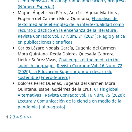
Cienfuegos: 40 años inspirando innovación y progreso
(Número Especial)
Miguel Ángel León Pérez, Ana Iris Aguiar Martínez,
Eugenia del Carmen Mora Quintana,
El análisis de
texto mediante el empleo de la intertextualidad como
recurso didáctico en la enseñanza de la literatura
,
Revista Conrado: Vol. 17 Núm. 81 (2021): Plagio y ética
en publicaciones científicas
Carlos Lázaro Nodals García, Eugenia del Carmen
Mora Quintana, Regla Dolores Quesada Cabrera,
Lietter Suárez Vivas,
Challenges of the media to the
spanish language
,
Revista Conrado: Vol. 16 Núm. 72
(2020): La Educación Superior por un desarrollo
sostenible (Enero-febrero)
Dolores Pérez Dueñas, Eugenia del Carmen Mora
Quintana, Isabel Gutiérrez de la Cruz,
Crisis global.
Alternativas
,
Revista Conrado: Vol. 16 Núm. 75 (2020):
Lectura y Comunicación de la ciencia en medio de la
pandemia (Julio-agosto)
1
2
3
4
5
>
>>