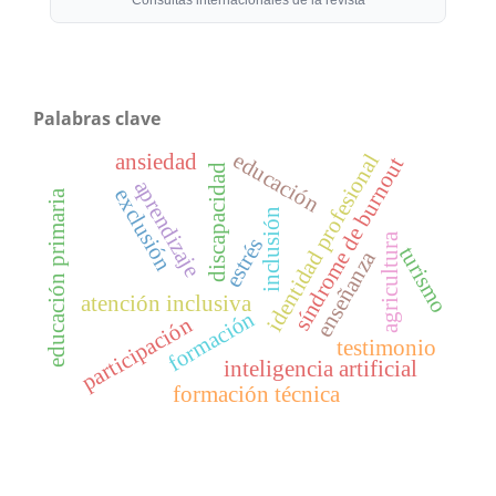
Palabras clave
educación
ansiedad
identidad profesional
síndrome de burnout
discapacidad
aprendizaje
exclusión
educación primaria
inclusión
agricultura
estrés
turismo
enseñanza
atención inclusiva
formación
participación
testimonio
inteligencia artificial
formación técnica