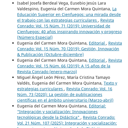
Isabel Josefa Berdeal Vega, Eusebio Jesús Lara
Valdespino, Eugenia del Carmen Mora Quintana,
La
Educación Superior en Cienfuegos: una mirada desde
el trabajo con las estrategias curriculares
,
Revista
Conrado: Vol. 15 Núm. 71 (2019): Universidad de
Cienfuegos: 40 años inspirando innovación y progreso
(Número Especial)
Eugenia del Carmen Mora Quintana,
Editorial
,
Revista
Conrado: Vol. 15 Núm. 70 (2019): Gestión, Innovación
& Publicación (Octubre-diciembre)
Eugenia del Carmen Mora Quintana,
Editorial
,
Revista
Conrado: Vol. 15 Núm. 66 (2019): A 15 años de la
Revista Conrado (enero-marzo)
Miguel Ángel León Pérez, María Cristina Tamayo
Valdés, Eugenia del Carmen Mora Quintana,
Texto y
estrategias curriculares
,
Revista Conrado: Vol. 16
Núm. 73 (2020): La gestión de publicaciones
científicas en el ámbito universitario (Marzo-abril)
Eugenia del Carmen Mora Quintana,
Editorial:
"Integración y socialización: Innovaciones
tecnológicas desde la Didáctica"
,
Revista Conrado:
Vol. 21 Núm. 107 (2025): Integración y socialización: