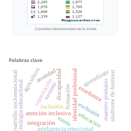
Consultas internacionales de la revista
Palabras clave
agricultura
ansiedad
identidad profesional
aprendizaje
discapacidad
síndrome de burnout
desarrollo socioemocional
capacitación
maestro primario
tecnología educacional
turismo
formación
enseñanza
exclusión
inclusión
atención inclusiva
educación
estrés
integración
inteligencia emocional