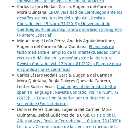
Innovaciones tecnológicas desde la Didáctica
Carlos Lázaro Nodals García, Eugenia del Carmen
Mora Quintana,
La Universidad de Cienfuegos ante los
desafíos socioculturales del siglo XXI
,
Revista
Conrado: Vol. 15 Núm. 71 (2019): Universidad de
Cienfuegos: 40 años inspirando innovación y progreso
(Número Especial)
Miguel Ángel León Pérez, Ana Iris Aguiar Martínez,
Eugenia del Carmen Mora Quintana,
El análisis de
texto mediante el empleo de la intertextualidad como
recurso didáctico en la enseñanza de la literatura
,
Revista Conrado: Vol. 17 Núm. 81 (2021): Plagio y ética
en publicaciones científicas
Carlos Lázaro Nodals García, Eugenia del Carmen
Mora Quintana, Regla Dolores Quesada Cabrera,
Lietter Suárez Vivas,
Challenges of the media to the
spanish language
,
Revista Conrado: Vol. 16 Núm. 72
(2020): La Educación Superior por un desarrollo
sostenible (Enero-febrero)
Dolores Pérez Dueñas, Eugenia del Carmen Mora
Quintana, Isabel Gutiérrez de la Cruz,
Crisis global.
Alternativas
,
Revista Conrado: Vol. 16 Núm. 75 (2020):
Lectura y Comunicación de la ciencia en medio de la