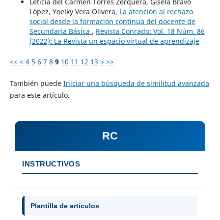
Leticia del Carmen Torres Zerquera, Gisela Bravo
López, Yoelky Vera Olivera,
La atención al rechazo
social desde la formación continua del docente de
Secundaria Básica
,
Revista Conrado: Vol. 18 Núm. 86
(2022): La Revista un espacio virtual de aprendizaje
<<
<
4
5
6
7
8
9
10
11
12
13
>
>>
También puede
Iniciar una búsqueda de similitud avanzada
para este artículo.
RC
INSTRUCTIVOS
Plantilla de artículos