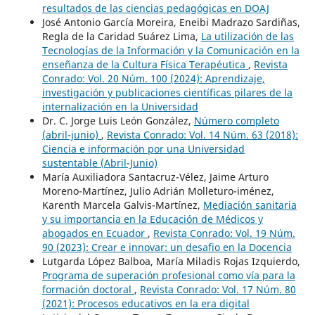
resultados de las ciencias pedagógicas en DOAJ
José Antonio García Moreira, Eneibi Madrazo Sardiñas,
Regla de la Caridad Suárez Lima,
La utilización de las
Tecnologías de la Información y la Comunicación en la
enseñanza de la Cultura Física Terapéutica
,
Revista
Conrado: Vol. 20 Núm. 100 (2024): Aprendizaje,
investigación y publicaciones científicas pilares de la
internalización en la Universidad
Dr. C. Jorge Luis León González,
Número completo
(abril-junio)
,
Revista Conrado: Vol. 14 Núm. 63 (2018):
Ciencia e información por una Universidad
sustentable (Abril-Junio)
María Auxiliadora Santacruz-Vélez, Jaime Arturo
Moreno-Martínez, Julio Adrián Molleturo-iménez,
Karenth Marcela Galvis-Martínez,
Mediación sanitaria
y su importancia en la Educación de Médicos y
abogados en Ecuador
,
Revista Conrado: Vol. 19 Núm.
90 (2023): Crear e innovar: un desafio en la Docencia
Lutgarda López Balboa, María Miladis Rojas Izquierdo,
Programa de superación profesional como vía para la
formación doctoral
,
Revista Conrado: Vol. 17 Núm. 80
(2021): Procesos educativos en la era digital