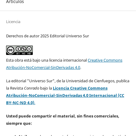
Artículos
Licencia
Derechos de autor 2025 Editorial Universo Sur
Esta obra está bajo una licencia internacional
Creative Commons
Atribución-NoComercial-SinDerivadas 4.0
.
La editorial "Universo Sur", de la Universidad de Cienfuegos, publica
la Revista
Conrado
bajo la
Licencia Creative Commons
Atribución-NoComercial-SinDerivadas 4.0 Internacional (CC
BY-NC-ND 4.0)
.
Usted puede compartir el material, sin fines comerciales,
siempre que: