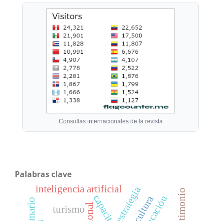
Consultas internacionales de la revista
Palabras clave
inteligencia artificial
estrategia
testimonio
capacitación
educación
agricultura
turismo