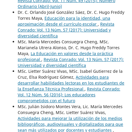
Revista Conrado: Vol. 11 Núm. 49 (2015): Número
Ordinario (Abril-Junio)
Dr. C. Orlando José González Sáez, Dr. C. Hugo Freddy
Torres Maya,
Educación para la identidad, una
aproximación desde el currículo escolar
,
Revista
Conrado: Vol. 13 Núm. 57 (2017): Universidad y
diversidad científica
MSc. María Mercedes Consuegra Cheng, MSc.
Marianela Utrera Alonso, Dr. C. Hugo Freddy Torres
Maya,
La Educación en valores desde la práctica
profesional
,
Revista Conrado: Vol. 13 Núm. 57 (2017):
Universidad y diversidad científica
MSc. Lietter Suárez Vivas, MSc. Isabel Gutierrez de la
Cruz, Elsa Rodríguez Gómez,
Actividades para
desarrollar habilidades lectoras en los estudiantes de
la Enseñanza Técnica Profesional
,
Revista Conrado:
Vol. 12 Núm. 56 (2016): Los educadores
comprometidos con el futuro
MSc. Julián Isidoro Montes Vera, Lic. María Mercedes
Consuegra Cheng, MSc. Lietter Suárez Vivas,
Actividades para mejorar la utilización de los medios
bibliográficos, audiovisuales y digitalizados para que
sean más utilizados por docentes y estudiantes
,