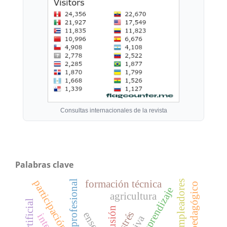
Consultas internacionales de la revista
Palabras clave
participación
identidad profesional
empleadores
formación técnica
método pedagógico
aprendizaje
agricultura
exclusión
estrés