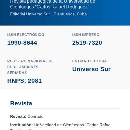
Revista pedagógica de la Universidad de
Cienfuegos “Carlos Rafael Rodríguez”
Editorial Universo Sur · Cienfuegos, Cuba
ISSN ELECTRÓNICO
ISSN IMPRESO
1990-8644
2519-7320
REGISTRO NACIONAL DE
ENTIDAD EDITORA
PUBLICACIONES
Universo Sur
SERIADAS
RNPS: 2081
Revista
Revista:
Conrado
Institución:
Universidad de Cienfuegos “Carlos Rafael