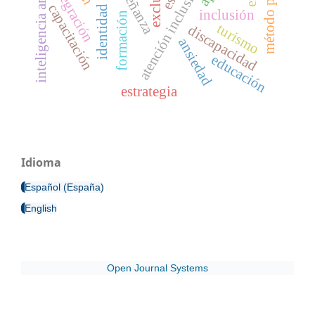
inteligencia artificial
enseñanza
integración
atención inclusiva
capacitación
inclusión
formación
turismo
discapacidad
ansiedad
educación
estrategia
Idioma
Español (España)
English
Open Journal Systems