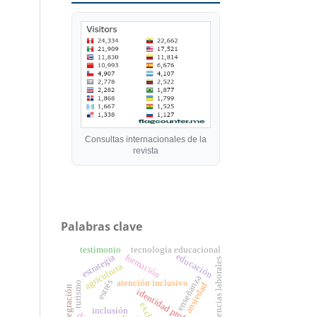
Consultas internacionales de la
revista
Palabras clave
testimonio
tecnología educacional
educación
formación
estrategia
exigencias laborales
agricultura
enseñanza
atención inclusiva
estrés
turismo
ansiedad
integración
identidad profesional
inclusión