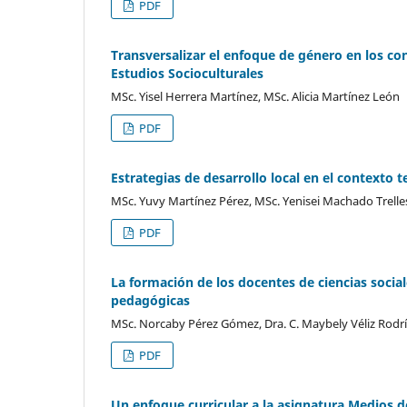
PDF
Transversalizar el enfoque de género en los co
Estudios Socioculturales
MSc. Yisel Herrera Martínez, MSc. Alicia Martínez León
PDF
Estrategias de desarrollo local en el contexto t
MSc. Yuvy Martínez Pérez, MSc. Yenisei Machado Trelles
PDF
La formación de los docentes de ciencias social
pedagógicas
MSc. Norcaby Pérez Gómez, Dra. C. Maybely Véliz Rodrí
PDF
Un enfoque curricular a la asignatura Medios d