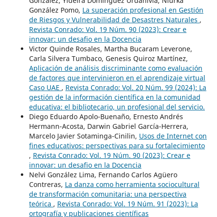
González, Yideira Domínguez Urdanivia, Niurka
González Pomo,
La superación profesional en Gestión
de Riesgos y Vulnerabilidad de Desastres Naturales
,
Revista Conrado: Vol. 19 Núm. 90 (2023): Crear e
innovar: un desafio en la Docencia
Victor Quinde Rosales, Martha Bucaram Leverone,
Carla Silvera Tumbaco, Genesis Quiroz Martínez,
Aplicación de análisis discriminante como evaluación
de factores que intervinieron en el aprendizaje virtual
Caso UAE
,
Revista Conrado: Vol. 20 Núm. 99 (2024): La
gestión de la información científica en la comunidad
educativa: el bibliotecario, un profesional del servicio.
Diego Eduardo Apolo-Buenaño, Ernesto Andrés
Hermann-Acosta, Darwin Gabriel García-Herrera,
Marcelo Javier Sotaminga-Cinilin,
Usos de Internet con
fines educativos: perspectivas para su fortalecimiento
,
Revista Conrado: Vol. 19 Núm. 90 (2023): Crear e
innovar: un desafio en la Docencia
Nelvi González Lima, Fernando Carlos Agüero
Contreras,
La danza como herramienta sociocultural
de transformación comunitaria: una perspectiva
teórica
,
Revista Conrado: Vol. 19 Núm. 91 (2023): La
ortografía y publicaciones científicas