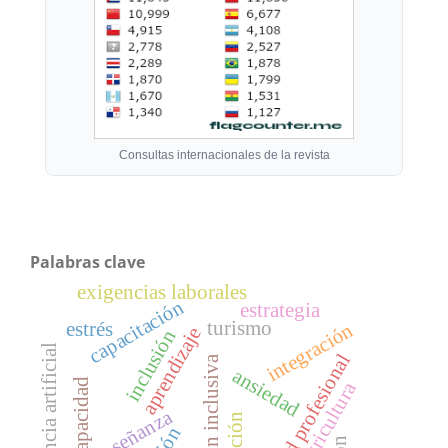
Consultas internacionales de la revista
Palabras clave
exigencias laborales
capacitación
estrategia
turismo
estrés
integración
aprendizaje
inclusión
inteligencia artificial
identidad profesional
atención inclusiva
ansiedad
discapacidad
agricultura
enseñanza