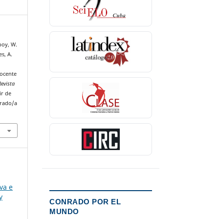
boy, W.
s, A.
docente
Revista
ir de
nrado/a
va e
y
CONRADO POR EL
MUNDO