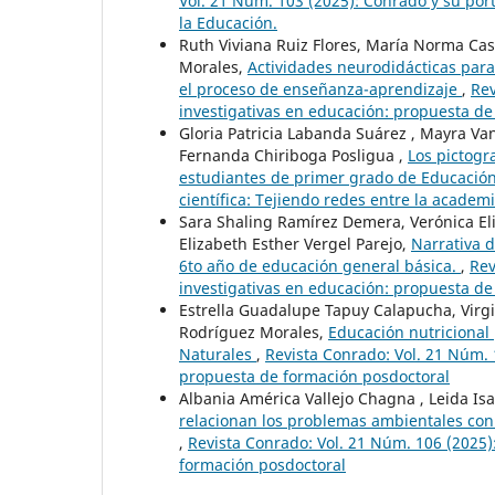
Vol. 21 Núm. 103 (2025): Conrado y su por
la Educación.
Ruth Viviana Ruiz Flores, María Norma Cas
Morales,
Actividades neurodidácticas para
el proceso de enseñanza-aprendizaje
,
Rev
investigativas en educación: propuesta de
Gloria Patricia Labanda Suárez , Mayra Van
Fernanda Chiriboga Posligua ,
Los pictogr
estudiantes de primer grado de Educació
científica: Tejiendo redes entre la academi
Sara Shaling Ramírez Demera, Verónica E
Elizabeth Esther Vergel Parejo,
Narrativa d
6to año de educación general básica.
,
Rev
investigativas en educación: propuesta de
Estrella Guadalupe Tapuy Calapucha, Virgi
Rodríguez Morales,
Educación nutricional
Naturales
,
Revista Conrado: Vol. 21 Núm. 
propuesta de formación posdoctoral
Albania América Vallejo Chagna , Leida Isa
relacionan los problemas ambientales con
,
Revista Conrado: Vol. 21 Núm. 106 (2025)
formación posdoctoral