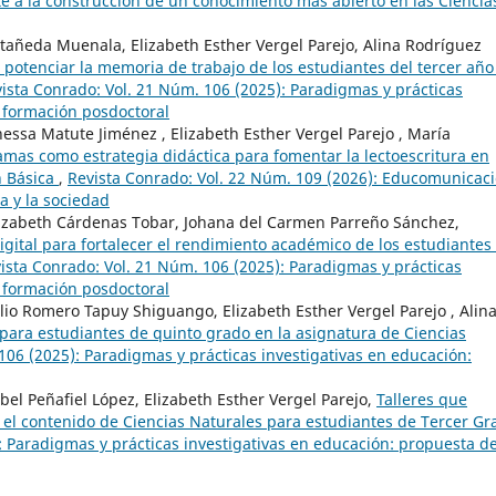
te a la construcción de un conocimiento más abierto en las Ciencia
tañeda Muenala, Elizabeth Esther Vergel Parejo, Alina Rodríguez
 potenciar la memoria de trabajo de los estudiantes del tercer año
ista Conrado: Vol. 21 Núm. 106 (2025): Paradigmas y prácticas
 formación posdoctoral
essa Matute Jiménez , Elizabeth Esther Vergel Parejo , María
amas como estrategia didáctica para fomentar la lectoescritura en
n Básica
,
Revista Conrado: Vol. 22 Núm. 109 (2026): Educomunicac
a y la sociedad
lizabeth Cárdenas Tobar, Johana del Carmen Parreño Sánchez,
igital para fortalecer el rendimiento académico de los estudiantes
ista Conrado: Vol. 21 Núm. 106 (2025): Paradigmas y prácticas
 formación posdoctoral
lio Romero Tapuy Shiguango, Elizabeth Esther Vergel Parejo , Alin
 para estudiantes de quinto grado en la asignatura de Ciencias
106 (2025): Paradigmas y prácticas investigativas en educación:
bel Peñafiel López, Elizabeth Esther Vergel Parejo,
Talleres que
 el contenido de Ciencias Naturales para estudiantes de Tercer Gr
: Paradigmas y prácticas investigativas en educación: propuesta d