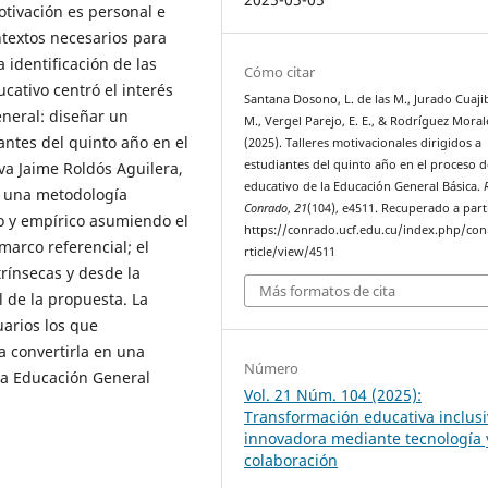
tivación es personal e
ntextos necesarios para
a identificación de las
Cómo citar
cativo centró el interés
Santana Dosono, L. de las M., Jurado Cuaji
eneral: diseñar un
M., Vergel Parejo, E. E., & Rodríguez Morale
antes del quinto año en el
(2025). Talleres motivacionales dirigidos a
estudiantes del quinto año en el proceso 
va Jaime Roldós Aguilera,
educativo de la Educación General Básica.
en una metodología
Conrado
,
21
(104), e4511. Recuperado a part
co y empírico asumiendo el
https://conrado.ucf.edu.cu/index.php/co
arco referencial; el
rticle/view/4511
trínsecas y desde la
Más formatos de cita
l de la propuesta. La
uarios los que
a convertirla en una
Número
 la Educación General
Vol. 21 Núm. 104 (2025):
Transformación educativa inclusi
innovadora mediante tecnología 
colaboración