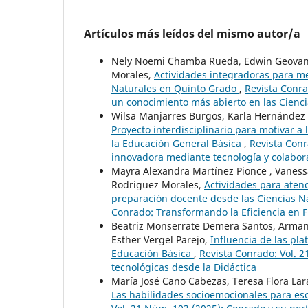
Artículos más leídos del mismo autor/a
Nely Noemi Chamba Rueda, Edwin Geovanny 
Morales,
Actividades integradoras para me
Naturales en Quinto Grado
,
Revista Conra
un conocimiento más abierto en las Cienci
Wilsa Manjarres Burgos, Karla Hernández F
Proyecto interdisciplinario para motivar a
la Educación General Básica
,
Revista Conr
innovadora mediante tecnología y colabor
Mayra Alexandra Martínez Pionce , Vanessa 
Rodríguez Morales,
Actividades para atend
preparación docente desde las Ciencias N
Conrado: Transformando la Eficiencia en 
Beatriz Monserrate Demera Santos, Armand
Esther Vergel Parejo,
Influencia de las pl
Educación Básica
,
Revista Conrado: Vol. 2
tecnológicas desde la Didáctica
María José Cano Cabezas, Teresa Flora Lar
Las habilidades socioemocionales para es