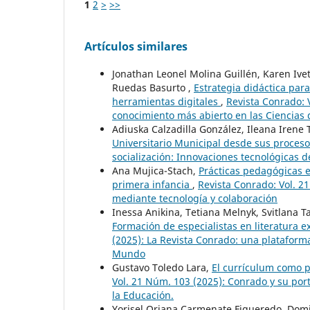
1
2
>
>>
Artículos similares
Jonathan Leonel Molina Guillén, Karen Ive
Ruedas Basurto ,
Estrategia didáctica par
herramientas digitales
,
Revista Conrado: 
conocimiento más abierto en las Ciencias 
Adiuska Calzadilla González, Ileana Irene 
Universitario Municipal desde sus proces
socialización: Innovaciones tecnológicas d
Ana Mujica-Stach,
Prácticas pedagógicas e
primera infancia
,
Revista Conrado: Vol. 2
mediante tecnología y colaboración
Inessa Anikina, Tetiana Melnyk, Svitlana 
Formación de especialistas en literatura 
(2025): La Revista Conrado: una plataforma p
Mundo
Gustavo Toledo Lara,
El currículum como p
Vol. 21 Núm. 103 (2025): Conrado y su por
la Educación.
Yorisel Oriana Carmenate Figueredo, Domi