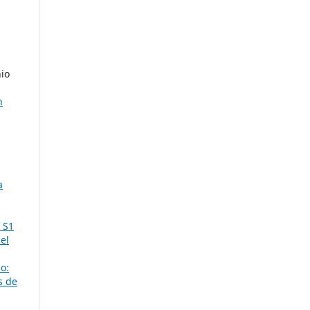
nio
n
a
 S1
 el
o:
s de