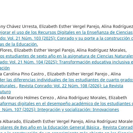
Chávez Urresta, Elizabeth Esther Vergel Parejo, Alina Rodrígue
jorar el uso de los Recursos Digitales en la Enseñanza de Ciencias
do: Vol. 21 Núm. 103 (2025): Conrado y su porte a la construcción 
as de la Educación.
lores, Elizabeth Esther Vergel Parejo, Alina Rodríguez Morales,
 los estudiantes de sexto año en la asignatura de Ciencias Naturale
ado: Vol. 21 Núm. 104 (2025): Transformación educativa inclusiva 
ación
Carolina Pino Castro , Elizabeth Esther Vergel Parejo , Alina
er las diferencias individuales de los estudiantes de cuarto grado
aturales
,
Revista Conrado: Vol. 22 Núm. 108 (2026): La Revista
Futuro
o Marcelo Holmes Cerezo , Alina Rodríguez Morales, Elizabeth
ataformas digitales en el desempeño académico de los estudiantes 
1 Núm. 107 (2025): Integración y socialización: Innovaciones
a Albarado, Elizabeth Esther Vergel Parejo, Alina Rodríguez Morale
colares de 8vo año en la Educación General Básica
,
Revista Conrad