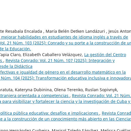
tte Resabala Encalada , María Belén Detken Landázuri , Jesús Anto
a mejorar habilidades en estudiantes de idioma inglés a través de
Vol. 21 Núm. 103 (2025): Conrado y su porte a la construcción de u
de la Educación.
Tapia Claro, Elizabeth Caballero Velázquez,
La gestión del Centro
os
,
Revista Conrado: Vol. 21 Núm. 107 (2025): Integración y
esde la Didáctica
fectivas e igualdad de género en el desarrollo matemático en la
1 Núm. 104 (2025): Transformación educativa inclusiva e innovador
Taratuta, Kateryna Dubinina, Olena Terenko, Ruslan Sopivnyk,
extranjera orientada a competencias
,
Revista Conrado: Vol. 21 Núm.
ara visibilizar y fortalecer la ciencia y la investigación de Cuba y
olítica pública educativa: desafíos e implicaciones
,
Revista Conrad
te a la construcción de un conocimiento más abierto en las Ciencia
ngo Hernández Curbeira, Marisol Toledo Sánchez, Melissa Cuéllar