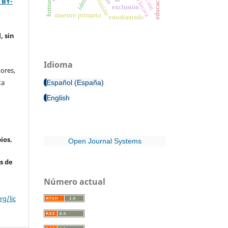
inclusión
 BY-
exclusión
maestro primario
estudiantado
, sin
Idioma
ores,
ta
Español (España)
English
ios.
Open Journal Systems
s de
Número actual
g/lic