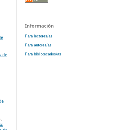
Información
z
Para lectores/as
de
Para autores/as
Para bibliotecarios/as
s de
e
:
de
s,
o: