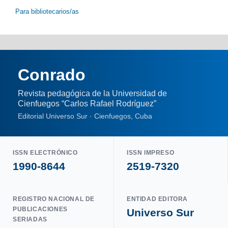
Para bibliotecarios/as
Conrado
Revista pedagógica de la Universidad de
Cienfuegos “Carlos Rafael Rodríguez”
Editorial Universo Sur · Cienfuegos, Cuba
ISSN ELECTRÓNICO
ISSN IMPRESO
1990-8644
2519-7320
REGISTRO NACIONAL DE
ENTIDAD EDITORA
PUBLICACIONES
Universo Sur
SERIADAS