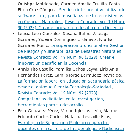
Quishpe Maldonado, Carmen Amelia Trujillo, Fabio
Elton Cruz Góngora,
Sendero interpretativo utilizando
software libre, para la enseñanza de los ecosistemas
en Ciencias Naturales
,
Revista Conrado: Vol. 19 Núm.
90 (2023): Crear e innovar: un desafio en la Docencia
Leticia León González, Susana Rufina Arteaga
González, Yideira Domínguez Urdanivia, Niurka
González Pomo,
La superación profesional en Gestión
de Riesgos y Vulnerabilidad de Desastres Naturales
,
Revista Conrado: Vol. 19 Núm. 90 (2023): Crear e
innovar: un desafio en la Docencia
Annis Tito Castillo, Yamilka Ochoa Leyva, Liris Ania
Hernández Pérez, Camilo Jorge Bermúdez Reynaldo,
La formación laboral en Educación Secundaria Básica,
desde el enfoque Ciencia-Tecnología-Sociedad
,
Revista Conrado: Vol. 19 Núm. 92 (2023):
Competencias digitales en la investigación,
herramientas para su desarrollo.
Félix González Pérez, Mirian Iglesias León, Manuel
Eduardo Cortés Cortés, Natacha Lescaille Elias,
Estrategia de Superación Profesional para los
docentes en la carrera de Imagenología y Radiofísica