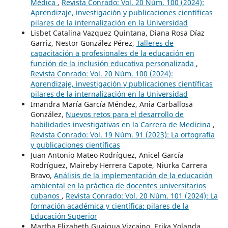
Médica
,
Revista Conrado: Vol. 20 Núm. 100 (2024):
Aprendizaje, investigación y publicaciones científicas
pilares de la internalización en la Universidad
Lisbet Catalina Vazquez Quintana, Diana Rosa Díaz
Garriz, Nestor González Pérez,
Talleres de
capacitación a profesionales de la educación en
función de la inclusión educativa personalizada
,
Revista Conrado: Vol. 20 Núm. 100 (2024):
Aprendizaje, investigación y publicaciones científicas
pilares de la internalización en la Universidad
Imandra María García Méndez, Ania Carballosa
González,
Nuevos retos para el desarrollo de
habilidades investigativas en la Carrera de Medicina
,
Revista Conrado: Vol. 19 Núm. 91 (2023): La ortografía
y publicaciones científicas
Juan Antonio Mateo Rodríguez, Anicel García
Rodríguez, Maireby Herrera Capote, Niurka Carrera
Bravo,
Análisis de la implementación de la educación
ambiental en la práctica de docentes universitarios
cubanos
,
Revista Conrado: Vol. 20 Núm. 101 (2024): La
formación académica y científica: pilares de la
Educación Superior
Martha Elizabeth Guaigua Vizcaino, Erika Yolanda