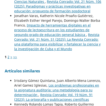
Ciencias Naturales
,
Revista Conrado: Vol. 21 Núm. 106
(2025): Paradigmas y prácticas investigativas en
educación: propuesta de formación posdoctoral
Jonathan Varas, Katherin Nicole Proaño Gutiérrez,
Elizabeth Esther Vergel Parejo, Domingo Walter Borba
Franco,
Impacto de herramientas digitales en el
proceso de lectoescritura en los estudiantes de
segundo grado de educación general básica
,
Revista
Conrado: Vol. 21 Núm. S1 (2025): La Revista Conrado:
una plataforma para visibilizar y fortalecer la ciencia y
la investigación de Cuba y el Mundo
1
2
>
>>
Artículos similares
Irisdany Gómez Quintana, Juan Alberto Mena Lorenzo,
Ariel Gamez Iglesias,
Los problemas profesionales en
la asignatura auditoría: una metodología para su
determinación
,
Revista Conrado: Vol. 19 Núm. 91
(2023): La ortografía y publicaciones científicas
Kennedy Rolando Lomas Tapia, Roberto Guillermo