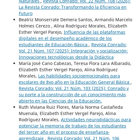
Naturales
,
Revista Conrado: Vol. 22 Núm. 108 (2026):
La Revista Conrado: Transformando la Eficiencia en
Futuro
Beatriz Monserrate Demera Santos, Armando Marcelo
Holmes Cerezo , Alina Rodríguez Morales, Elizabeth
Esther Vergel Parejo,
Influencia de las plataformas
digitales en el desempeño académico de los
estudiantes de Educación Básica
,
Revista Conrado:
Vol. 21 Núm. 107 (2025): Integración y socialización:
Innovaciones tecnológicas desde la Didáctica
María José Cano Cabezas, Teresa Flora Lara Albarado,
Elizabeth Esther Vergel Parejo, Alina Rodríguez
Morales,
Las habilidades socioemocionales para
escolares de 8vo año en la Educación General Básica
,
Revista Conrado: Vol. 21 Núm. 103 (2025): Conrado y
su porte a la construcción de un conocimiento más
abierto en las Ciencias de la Educación.
Ruth Viviana Ruiz Flores, María Norma Castañeda
Muenala, Elizabeth Esther Vergel Parejo, Alina
Rodríguez Morales,
Actividades neurodidácticas para
potenciar la memoria de trabajo de los estudiantes
del tercer año en el proceso de enseñanza-
aprendizaje
,
Revista Conrado: Vol. 21 Núm. 106