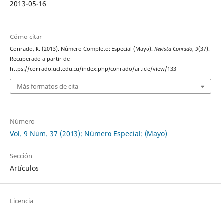
2013-05-16
Cómo citar
Conrado, R. (2013). Número Completo: Especial (Mayo).
Revista Conrado
,
9
(37).
Recuperado a partir de
https://conrado.ucf.edu.cu/index.php/conrado/article/view/133
Más formatos de cita
Número
Vol. 9 Núm. 37 (2013): Número Especial: (Mayo)
Sección
Artículos
Licencia