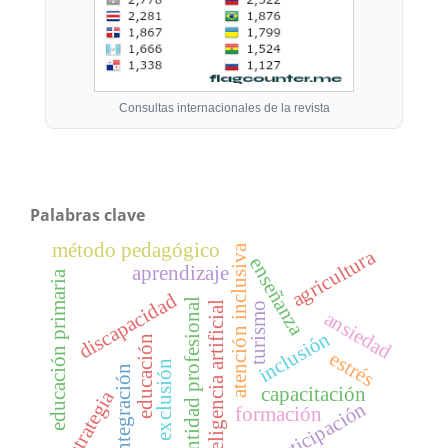
Consultas internacionales de la revista
Palabras clave
método pedagógico
atención inclusiva
agricultura
enseñanza
aprendizaje
educación primaria
discapacidad
identidad profesional
inteligencia artificial
turismo
ansiedad
inclusión
educación
estrés
exclusión
integración
capacitación
estrategia
participación
formación