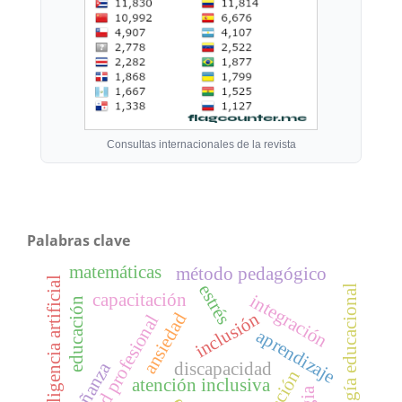
Consultas internacionales de la revista
Palabras clave
matemáticas
método pedagógico
inteligencia artificial
estrés
tecnología educacional
capacitación
integración
educación
inclusión
ansiedad
identidad profesional
aprendizaje
discapacidad
enseñanza
atención inclusiva