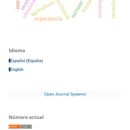
formación
estrategia
exclusión
agricultura
turismo
experiencia
Idioma
Español (España)
English
Open Journal Systems
Número actual