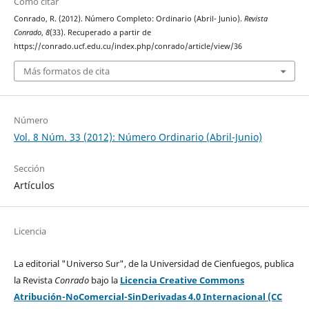
Cómo citar
Conrado, R. (2012). Número Completo: Ordinario (Abril- Junio).
Revista
Conrado
,
8
(33). Recuperado a partir de
https://conrado.ucf.edu.cu/index.php/conrado/article/view/36
Más formatos de cita
Número
Vol. 8 Núm. 33 (2012): Número Ordinario (Abril-Junio)
Sección
Artículos
Licencia
La editorial "Universo Sur", de la Universidad de Cienfuegos, publica
la Revista
Conrado
bajo la
Licencia Creative Commons
Atribución-NoComercial-SinDerivadas 4.0 Internacional (CC