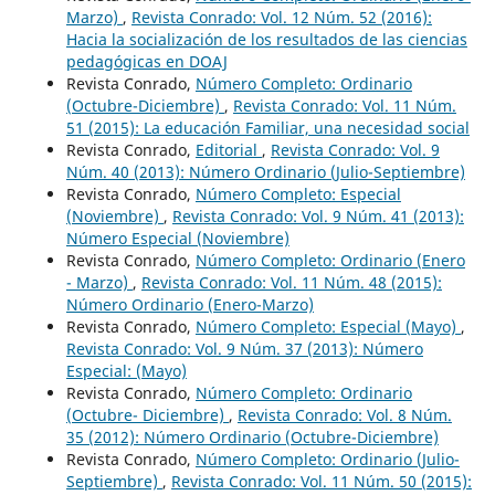
Marzo)
,
Revista Conrado: Vol. 12 Núm. 52 (2016):
Hacia la socialización de los resultados de las ciencias
pedagógicas en DOAJ
Revista Conrado,
Número Completo: Ordinario
(Octubre-Diciembre)
,
Revista Conrado: Vol. 11 Núm.
51 (2015): La educación Familiar, una necesidad social
Revista Conrado,
Editorial
,
Revista Conrado: Vol. 9
Núm. 40 (2013): Número Ordinario (Julio-Septiembre)
Revista Conrado,
Número Completo: Especial
(Noviembre)
,
Revista Conrado: Vol. 9 Núm. 41 (2013):
Número Especial (Noviembre)
Revista Conrado,
Número Completo: Ordinario (Enero
- Marzo)
,
Revista Conrado: Vol. 11 Núm. 48 (2015):
Número Ordinario (Enero-Marzo)
Revista Conrado,
Número Completo: Especial (Mayo)
,
Revista Conrado: Vol. 9 Núm. 37 (2013): Número
Especial: (Mayo)
Revista Conrado,
Número Completo: Ordinario
(Octubre- Diciembre)
,
Revista Conrado: Vol. 8 Núm.
35 (2012): Número Ordinario (Octubre-Diciembre)
Revista Conrado,
Número Completo: Ordinario (Julio-
Septiembre)
,
Revista Conrado: Vol. 11 Núm. 50 (2015):