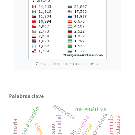
Consultas internacionales de la revista
Palabras clave
estrategia
capacitación
matemáticas
agricultura
exclusión
discapacidad
ex alumnado
turismo